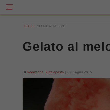
DOLCI
GELATO AL MELONE
Gelato al mel
Di
Redazione Buttalapasta
|
15 Giugno 2016