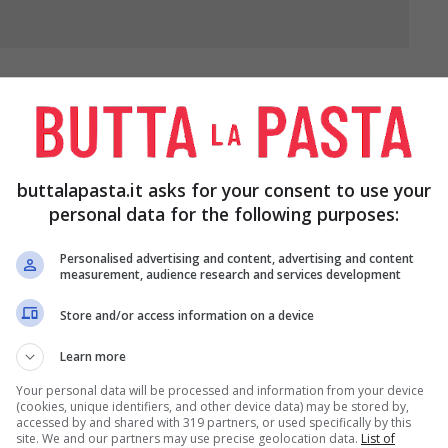
buttalapasta.it asks for your consent to use your
personal data for the following purposes:
4 parti, eliminate la buccia e i semi e poi tagliate
Personalised advertising and content, advertising and content
measurement, audience research and services development
Store and/or access information on a device
 una ciotola e aggiungete lo
zucchero
e il
succo
Learn more
macerare per circa un’ora.
Your personal data will be processed and information from your device
(cookies, unique identifiers, and other device data) may be stored by,
te la panna, poi mettete il
melone
nel frullatore e
accessed by and shared with 319 partners, or used specifically by this
site. We and our partners may use precise geolocation data.
List of