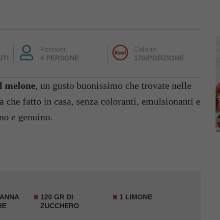
Porzioni:
Calorie:
UTI
4 PERSONE
170/PORZIONE
al melone
, un gusto buonissimo che trovate nelle
 che fatto in casa, senza coloranti, emulsionanti e
ono e genuino.
PANNA
120 GR DI
1 LIMONE
RE
ZUCCHERO