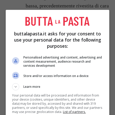
bassa, precedentemente rivestita di cara
da forno.
Cospargete la superficie con le noci e
buttalapasta.it asks for your consent to
ponete nel forno caldo a 180° per 12-14
use your personal data for the following
minuti.
purposes:
Personalised advertising and content, advertising and
Nel frattempo preparate il ripieno
content measurement, audience research and
services development
mescolando bene il formaggio, il burro
e lo zucchero a velo.
Store and/or access information on a device
Learn more
Sfornate la torta girandola su un
Your personal data will be processed and information from
canovaccio cosparso di zucchero a velo.
your device (cookies, unique identifiers, and other device
data) may be stored by, accessed by and shared with 319
Dopo 3 minuti staccate delicatamente la
partners, or used specifically by this site. We and our partners
may use precise geolocation data.
List of partners.