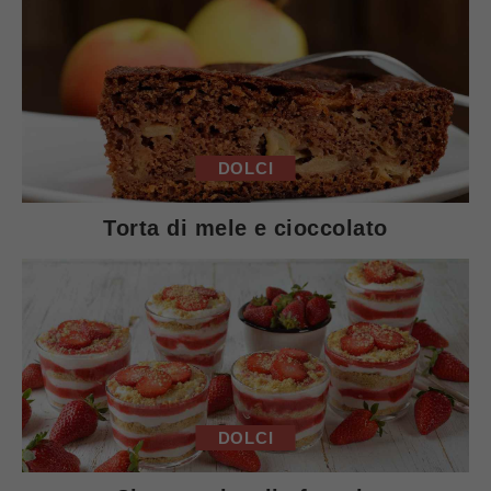
DOLCI
Torta di mele e cioccolato
DOLCI