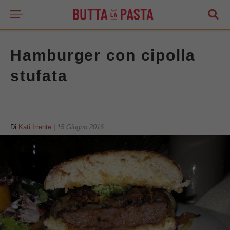
Hamburger con cipolla
stufata
Di
Kati Irrente
|
15 Giugno 2016