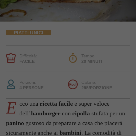
PIATTI UNICI
Difficoltà:
Tempo:
FACILE
20 MINUTI
Porzioni:
Calorie:
4 PERSONE
295/PORZIONE
E
cco una
ricetta facile
e super veloce
dell’
hamburger
con
cipolla
stufata per un
panino
gustoso da preparare a casa che piacerà
sicuramente anche ai
bambini
. La comodità di