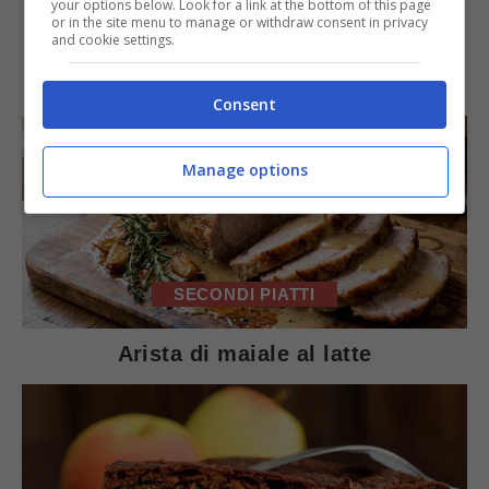
d’autore.
your options below. Look for a link at the bottom of this page
or in the site menu to manage or withdraw consent in privacy
and cookie settings.
IN PRIMO PIANO
Consent
Manage options
SECONDI PIATTI
Arista di maiale al latte