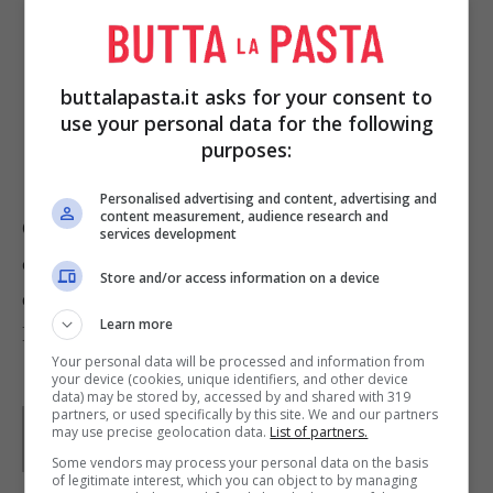
fate evaporare.
Regolate di sale e farcite le pagnotte di
buttalapasta.it asks for your consent to
pane con la lattuga, l’hamburger e la
use your personal data for the following
cipolla stufata.
purposes:
Personalised advertising and content, advertising and
content measurement, audience research and
Con questi panini puoi servire anche, in una
services development
ciotolina a parte, dello yogurt concentrato tipico
Store and/or access information on a device
della tradizione mediorientale.
Learn more
Foto di
JaBB
Your personal data will be processed and information from
your device (cookies, unique identifiers, and other device
data) may be stored by, accessed by and shared with 319
partners, or used specifically by this site. We and our partners
Parole di
Kati Irrente
may use precise geolocation data.
List of partners.
Giornalista poliedrica scrivo per il web dal 2008. Sono
appassionata del vivere green e della buona cucina,
Some vendors may process your personal data on the basis
divido il tempo libero tra musica, cinema e fumetti
of legitimate interest, which you can object to by managing