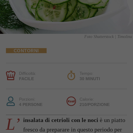
Foto Shutterstock | Timolina
CONTORNI
Difficoltà:
Tempo:
FACILE
30 MINUTI
Porzioni:
Calorie:
4 PERSONE
210/PORZIONE
L’
insalata di cetrioli con le noci
è un piatto
fresco da preparare in questo periodo per