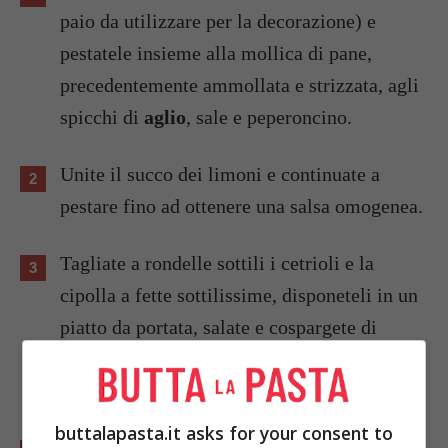
paio da utilizzare per la decorazione) e
pestatele insieme alla mollica di pane,
precedentemente ammollata e strizzata, agli
spicchi di
aglio
, sale e peperoncino.
Unite il succo dei limoni e continuate a
pestare fino ad ottenere una salsa omogenea.
Tagliate a rondelle sottili i cetrioli e la
cipolla a fette sottilissime, disponeteli in un
piatto da portata, salate e cospargete di
peperoncino
, quindi coprite con la salsa di
noci e un filo di olio.
buttalapasta.it asks for your consent to