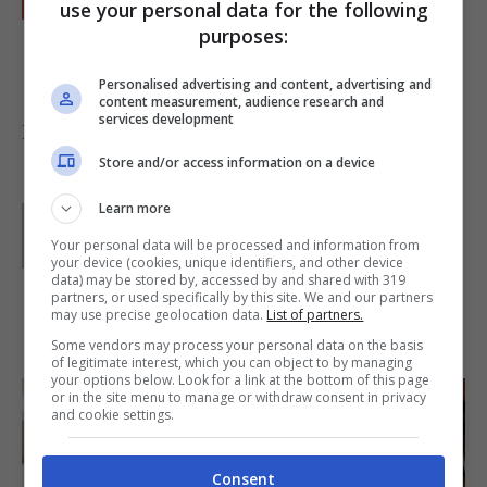
Aggiungete le noci lasciate da parte e
use your personal data for the following
purposes:
lasciate raffreddare per un poco in
frigorifero prima di servire.
Personalised advertising and content, advertising and
content measurement, audience research and
services development
Foto di
Astrid KrähenmannAstrid Krähenmann
Store and/or access information on a device
Learn more
Parole di
Deborah Di Lucia
Your personal data will be processed and information from
your device (cookies, unique identifiers, and other device
data) may be stored by, accessed by and shared with 319
partners, or used specifically by this site. We and our partners
may use precise geolocation data.
List of partners.
IN PRIMO PIANO
Some vendors may process your personal data on the basis
of legitimate interest, which you can object to by managing
your options below. Look for a link at the bottom of this page
or in the site menu to manage or withdraw consent in privacy
and cookie settings.
Consent