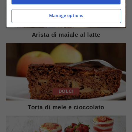
Manage options
SECONDI PIATTI
Arista di maiale al latte
DOLCI
Torta di mele e cioccolato