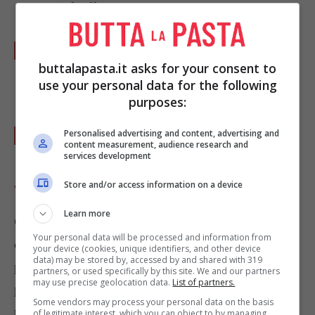
uniteli all’orzo.
Aggiungete anche i ceci, la cipolla tritata
buttalapasta.it asks for your consent to
finemente, il sale, il pepe, l’olio extra
use your personal data for the following
vergine di oliva ed il prezzemolo tritato.
purposes:
Mescolate bene e trasferite in frigo fino al
Personalised advertising and content, advertising and
content measurement, audience research and
momento di servire.
services development
Store and/or access information on a device
VARIANTI
Learn more
Quello tra l’orzo, i ceci e i pomodorini
Your personal data will be processed and information from
costituisce un abbinamento ricco e gustoso:
your device (cookies, unique identifiers, and other device
data) may be stored by, accessed by and shared with 319
perchè non servirlo sottoforma di insalata adatta
partners, or used specifically by this site. We and our partners
may use precise geolocation data.
List of partners.
per il pranzo di tutta la famiglia? Rappresenta un
Some vendors may process your personal data on the basis
piatto completo ed appagante ma facilmente
of legitimate interest, which you can object to by managing