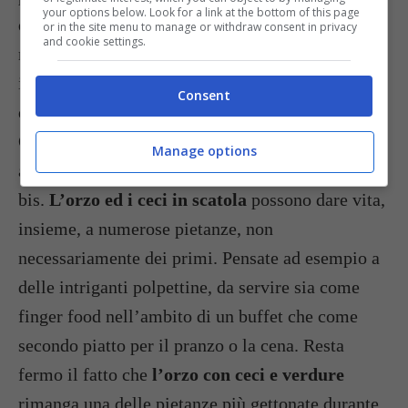
your options below. Look for a link at the bottom of this page
digeribile.
L’orzo con ceci e zucchine
è un must:
or in the site menu to manage or withdraw consent in privacy
and cookie settings.
mescolate bene il tutto dopo avere cotto gli
ingredienti secondo i tempi ed i modi preferiti,
Consent
quindi unite abbondante curry o curcuma.
Otterrete un primo speziato e talmente piacevole
Manage options
al palato da rendere impossibile non chiedere il
bis.
L’orzo ed i ceci in scatola
possono dare vita,
insieme, a numerose pietanze, non
necessariamente dei primi. Pensate ad esempio a
delle intriganti polpettine, da servire sia come
finger food nell’ambito di un buffet che come
secondo piatto per il pranzo o la cena. Resta
fermo il fatto che
l’orzo con ceci e verdure
rimanga una delle pietanze più gettonate durante