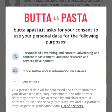
GIeGI è stata collaboratrice di Buttalapasta dal 2008 al
2013, spaziando tra tutte le tipologie di ricette, con un
occhio di riguardo a quelle della tradizione regionale.
IN PRIMO PIANO
buttalapasta.it asks for your consent to
use your personal data for the following
purposes:
Personalised advertising and content, advertising and
content measurement, audience research and
services development
Store and/or access information on a device
SECONDI PIATTI
Learn more
Arista di maiale al latte
Your personal data will be processed and information from
your device (cookies, unique identifiers, and other device
data) may be stored by, accessed by and shared with 319
partners, or used specifically by this site. We and our partners
may use precise geolocation data.
List of partners.