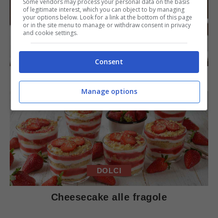
Some vendors may process your personal data on the basis
of legitimate interest, which you can object to by managing
your options below. Look for a link at the bottom of this page
or in the site menu to manage or withdraw consent in privacy
and cookie settings.
DOLCI
Consent
Torta di mele e cioccolato
Manage options
DOLCI
Cheesecake alle fragole