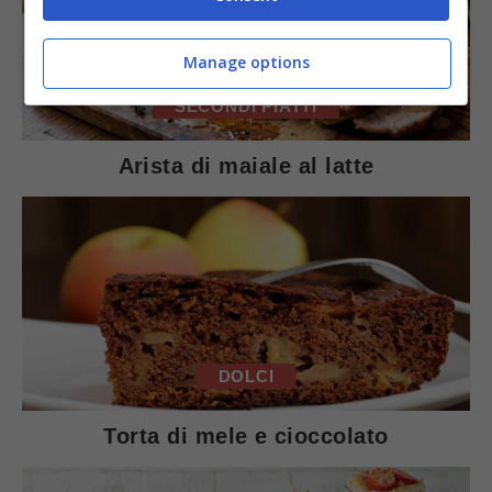
Manage options
SECONDI PIATTI
Arista di maiale al latte
DOLCI
Torta di mele e cioccolato