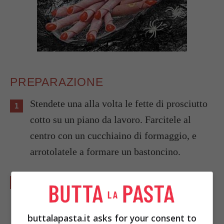
PREPARAZIONE
Stendete una alla volta le fette di prosciutto
cotto su un piano da lavoro. Farcitele al
centro con un cucchiaino di formaggio, e
arrotolatele a formare un bastoncino.
Tagliate i pomodorini in 4 e apponete uno
spicchio per ogni lato del bastoncino di
prosciutto cotto a formare un’unghia.
buttalapasta.it asks for your consent to