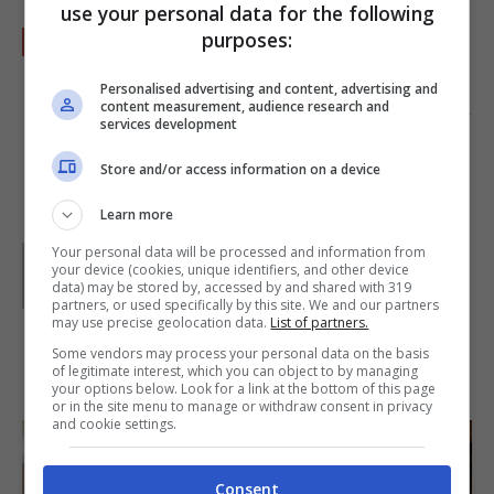
use your personal data for the following
Mettete le dita della strega salate in una
purposes:
teglia color alluminio o dal colore scuro e
Personalised advertising and content, advertising and
disponetele in modo ravvicinato per avere un
content measurement, audience research and
services development
effetto da paura.
Store and/or access information on a device
Learn more
Your personal data will be processed and information from
Parole di
Deborah Di Lucia
your device (cookies, unique identifiers, and other device
data) may be stored by, accessed by and shared with 319
partners, or used specifically by this site. We and our partners
may use precise geolocation data.
List of partners.
Some vendors may process your personal data on the basis
IN PRIMO PIANO
of legitimate interest, which you can object to by managing
your options below. Look for a link at the bottom of this page
or in the site menu to manage or withdraw consent in privacy
and cookie settings.
Consent