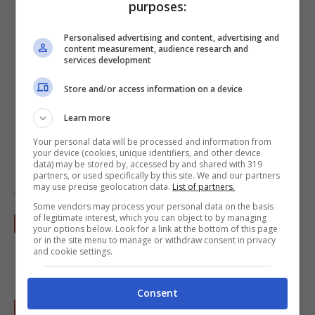
purposes:
Personalised advertising and content, advertising and
content measurement, audience research and
services development
2 mele
Store and/or access information on a device
Learn more
Your personal data will be processed and information from
your device (cookies, unique identifiers, and other device
2 bustine di dolcificante
data) may be stored by, accessed by and shared with 319
partners, or used specifically by this site. We and our partners
may use precise geolocation data.
List of partners.
Preparazione
Some vendors may process your personal data on the basis
of legitimate interest, which you can object to by managing
Lavate le ciliegie e snocciolatele.
your options below. Look for a link at the bottom of this page
or in the site menu to manage or withdraw consent in privacy
Trasferitele in una pentola e fatele cuocere
and cookie settings.
per circa 25 minuti.
Consent
Nel frattempo sbucciate le mele e frullatele