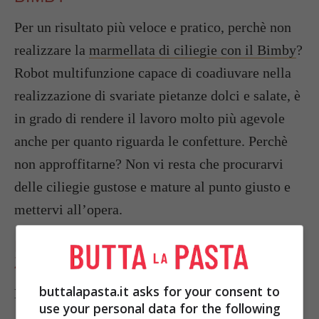
Per un risultato più veloce e pratico, perchè non
realizzare la
marmellata di ciliegie con il Bimby
?
Robot multifunzione capace di coadiuvare nella
realizzazione di svariate pietanze dolci e salate, è
in grado di rendere il lavoro molto più agevole
anche per quanto riguarda le confetture. Perchè
non approffitarne? Non vi resta che procurarvi
delle ciliegie gustose e mature al punto giusto e
mettervi all’opera.
MARMELLATA DI CILIEGIE SENZA
ZUCCHERO
buttalapasta.it asks for your consent to
Ingredienti
use your personal data for the following
1 kg di ciliegie