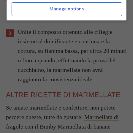
ottenendo una polpa (unire, se serve, poca
Manage options
acqua).
Unite il composto ottenuto alle ciliegie
insieme al dolcificante e continuate la
cottura, su fiamma bassa, per circa 20 minuti
o fino a quando, effettuando la prova del
cucchiaino, la marmellata non avrà
raggiunto la consistenza ideale.
ALTRE RICETTE DI MARMELLATE
Se amate marmellate e confetture, non potete
perdere queste, tutte da gustare:
Marmellata di
fragole con il Bimby
Marmellata di banane