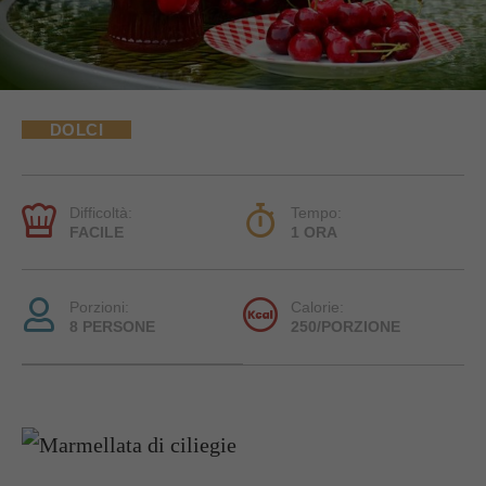
DOLCI
Difficoltà:
Tempo:
FACILE
1 ORA
Porzioni:
Calorie:
8 PERSONE
250/PORZIONE