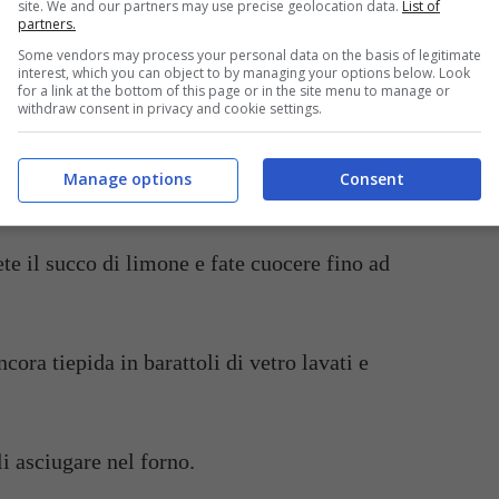
site. We and our partners may use precise geolocation data.
List of
partners.
Some vendors may process your personal data on the basis of legitimate
tela al mulinello
interest, which you can object to by managing your options below. Look
for a link at the bottom of this page or in the site menu to manage or
withdraw consent in privacy and cookie settings.
Manage options
Consent
acqua e lo zucchero dello stesso peso della polpa
ete il succo di limone e fate cuocere fino ad
ora tiepida in barattoli di vetro lavati e
rli asciugare nel forno.