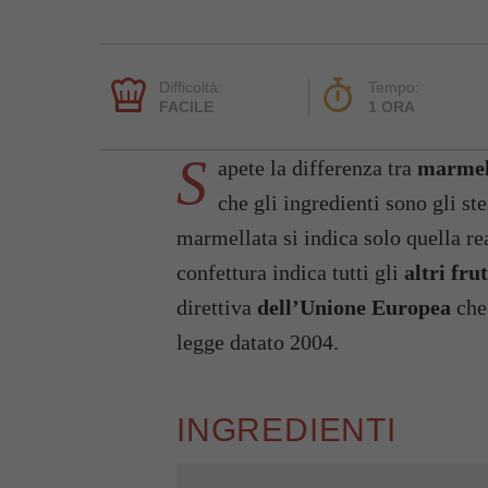
Difficoltà:
Tempo:
FACILE
1 ORA
S
apete la differenza tra
marmell
che gli ingredienti sono gli st
marmellata si indica solo quella re
confettura indica tutti gli
altri frut
direttiva
dell’Unione Europea
che
legge datato 2004.
INGREDIENTI