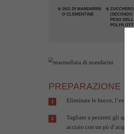
1KG DI MANDARINI
ZUCCHERO
O CLEMENTINE
(SECONDO 
PESO DELL
POLPA OTT
PREPARAZIONE
Eliminate le bucce, l’eventu
Tagliate a pezzetti gli agru
acciaio con un pò d’acqua, 