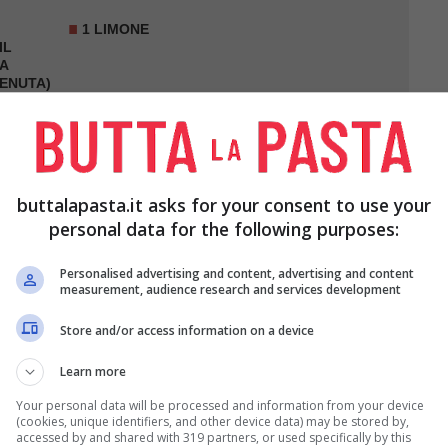
1 LIMONE
IL
A
ENUTA)
buttalapasta.it asks for your consent to use your
personal data for the following purposes:
Personalised advertising and content, advertising and content
measurement, audience research and services development
Store and/or access information on a device
ale parte bianca e i semi
Learn more
mi e fate sciogliere la polpa in una pentola di
Your personal data will be processed and information from your device
a fuoco bassissimo e fino a quando non si sarà
(cookies, unique identifiers, and other device data) may be stored by,
accessed by and shared with 319 partners, or used specifically by this