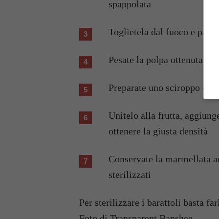
spappolata
Toglietela dal fuoco e passa
Pesate la polpa ottenuta
Preparate uno sciroppo con 
Unitelo alla frutta, aggiung
ottenere la giusta densità
Conservate la marmellata anc
sterilizzati
Per sterilizzare i barattoli basta fa
Foto di
Transparent Banshee