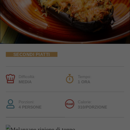
SECONDI PIATTI
Difficoltà:
Tempo:
MEDIA
1 ORA
Porzioni:
Calorie:
4 PERSONE
310/PORZIONE