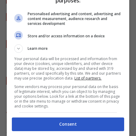
purposes:
Personalised advertising and content, advertising and
Trasferite in forno caldo e fate cuocere per
content measurement, audience research and
services development
30 minuti a 180 °C.
Store and/or access information on a device
Controllate di tanto in tanto la cottura e, se
Learn more
necessario, coprite con della carta stagnola
Your personal data will be processed and information from
per non fare bruciare le melanzane.
your device (cookies, unique identifiers, and other device
data) may be stored by, accessed by and shared with 319
partners, or used specifically by this site. We and our partners
may use precise geolocation data.
List of partners.
Una volta cotte tirate le melanzane ripiene di
Some vendors may process your personal data on the basis
tonno fuori dal forno, lasciatele riposare per
of legitimate interest, which you can object to by managing
your options below. Look for a link at the bottom of this page
10 minuti e servitele calde o tiepide.
or in the site menu to manage or withdraw consent in privacy
and cookie settings.
VARIANTE: MELANZANE RIPIENE
DI TONNO E PATATE
Consent
Una variante altrettanto leggera è rappresentata