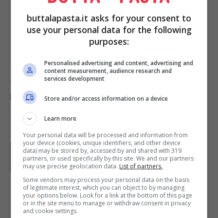
Regolate di sale la crema, versatela sui
buttalapasta.it asks for your consent to
filetti di merluzzo, cospargete con il
use your personal data for the following
prezzemolo
tritato e servite.
purposes:
Personalised advertising and content, advertising and
content measurement, audience research and
Accompagnate il merluzzo alla crema di tonno e
services development
panna con verdure bollite a piacere.
Store and/or access information on a device
Foto di
zoltar.it
Learn more
Your personal data will be processed and information from
your device (cookies, unique identifiers, and other device
Parole di
Waly
data) may be stored by, accessed by and shared with 319
partners, or used specifically by this site. We and our partners
may use precise geolocation data.
List of partners.
Some vendors may process your personal data on the basis
of legitimate interest, which you can object to by managing
your options below. Look for a link at the bottom of this page
IN PRIMO PIANO
or in the site menu to manage or withdraw consent in privacy
and cookie settings.