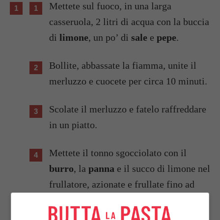
Mettete sul fuoco, in una larga
casseruola, 2 litri di acqua con la buccia
di
limone
, un po’ di
sale
e
pepe
.
Bollite, abbassate la fiamma, unite il
merluzzo e cuocete per circa 10 minuti.
Scolate il merluzzo e fatelo raffreddare
in un piatto.
Mettete il tonno sgocciolato con il
burro
, la
panna
e il succo di limone nel
frullatore, azionate e frullate fino ad
ottenere una crema.