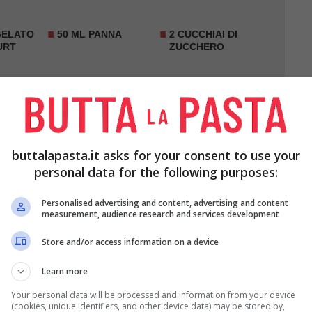
 GELATO
50 ML PANNA
2 CUCCHIAI DI
URT
ZUCCHERO
buttalapasta.it asks for your consent to use your
personal data for the following purposes:
Personalised advertising and content, advertising and content
measurement, audience research and services development
Store and/or access information on a device
 picciuolo, tagliatele a metà e mettile in una
Learn more
chero e all’acqua.
Your personal data will be processed and information from your device
(cookies, unique identifiers, and other device data) may be stored by,