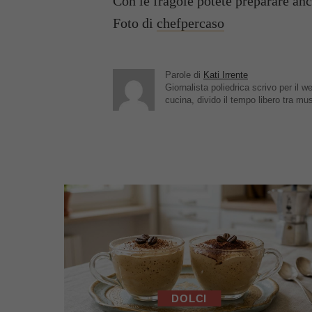
Con le fragole potete preparare anc
Foto di
chefpercaso
Parole di
Kati Irrente
Giornalista poliedrica scrivo per il
cucina, divido il tempo libero tra mu
DOLCI