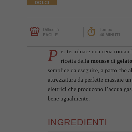
DOLCI
Difficoltà:
Tempo:
FACILE
40 MINUTI
P
er terminare una cena romant
ricetta della
mousse
di
gelat
semplice da eseguire, a patto che a
attrezzatura da perfette massaie u
elettrici che producono l’acqua gas
bene ugualmente.
INGREDIENTI