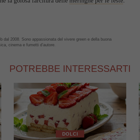
he la golosa farcitura delle
meringhe per le feste
.
 web dal 2008. Sono appassionata del vivere green e della buona
sica, cinema e fumetti d’autore.
POTREBBE INTERESSARTI
DOLCI