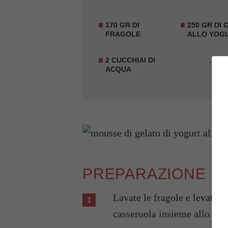
170 GR DI
250 GR DI
FRAGOLE
ALLO YOG
2 CUCCHIAI DI
ACQUA
PREPARAZIONE
Lavate le fragole e levate il
casseruola insieme allo zuc