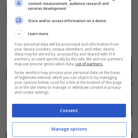
content measurement, audience research and
Parole di
GIeGI
services development
GIeGI è stata collaboratrice di Buttalapasta dal 2008 al
2013, spaziando tra tutte le tipologie di ricette, con un
Store and/or access information on a device
occhio di riguardo a quelle della tradizione regionale.
Learn more
IN PRIMO PIANO
Your personal data will be processed and information from
your device (cookies, unique identifiers, and other device
data) may be stored by, accessed by and shared with 319
partners, or used specifically by this site. We and our partners
may use precise geolocation data.
List of partners.
Some vendors may process your personal data on the basis
of legitimate interest, which you can object to by managing
your options below. Look for a link at the bottom of this page
or in the site menu to manage or withdraw consent in privacy
and cookie settings.
SECONDI PIATTI
Consent
Arista di maiale al latte
Manage options