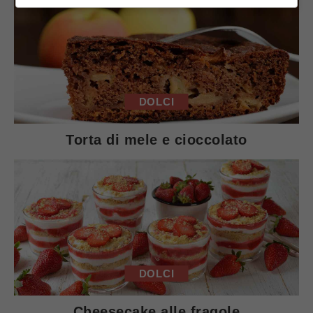
DOLCI
Torta di mele e cioccolato
DOLCI
Cheesecake alle fragole