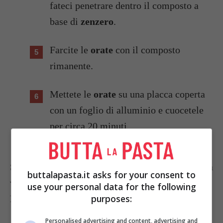
fateci penetrare dentro il composto a
base di
zenzero
.
Farcite le
orate
con il composto
rimanente.
Mettete le
orate
su una placca coperta
con un foglio di alluminio e cuocetele
per circa 20 minuti.
Servite l'orata allo zenzero con una fresca insalata
buttalapasta.it asks for your consent to
verde o patate al forno.
use your personal data for the following
purposes:
Foto di
Alpha
Personalised advertising and content, advertising and