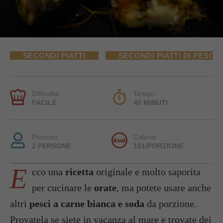
SECONDI PIATTI
SECONDI PIATTI DI PESCE
Difficoltà:
Tempo:
FACILE
40 MINUTI
Porzioni:
Calorie:
2 PERSONE
151/PORZIONE
E
cco una
ricetta
originale e molto saporita
per cucinare le
orate
, ma potete usare anche
altri
pesci a carne bianca e soda
da porzione.
Provatela se siete in vacanza al mare e trovate dei