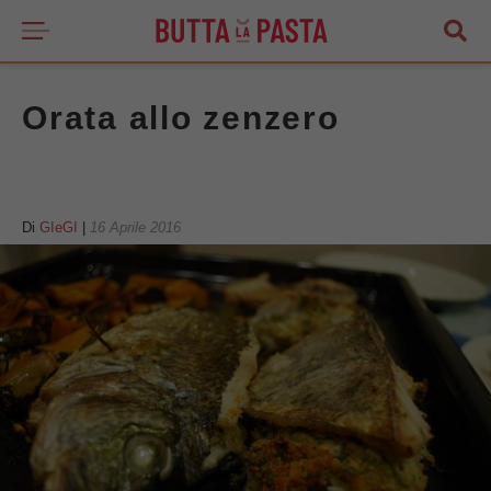
Orata allo zenzero
Di
GIeGI
|
16 Aprile 2016