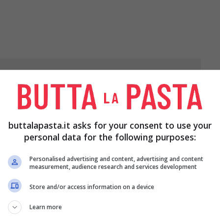
LATTE
20 G DI FUNGHI
PREZZEMOLO
SECCHI
TRITATO
NA
2 CUCCHIAI DI
2 UOVA E 2
buttalapasta.it asks for your consent to use your
PARMIGIANO
TUORLI
personal data for the following purposes:
GRATTUGIATO
Personalised advertising and content, advertising and content
IVA
OLIO PER
SALE
measurement, audience research and services development
FRIGGERE
Store and/or access information on a device
Learn more