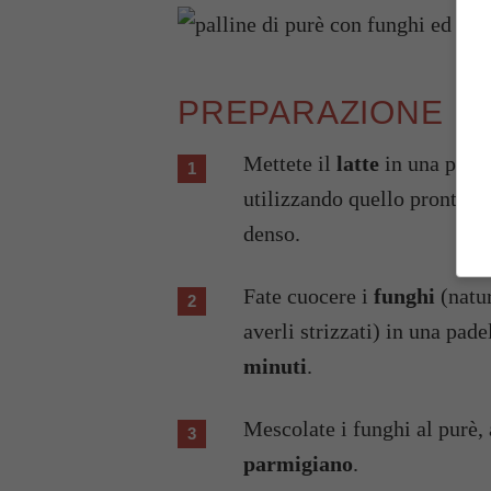
PREPARAZIONE
Mettete il
latte
in una pento
utilizzando quello pronto, m
denso.
Fate cuocere i
funghi
(natu
averli strizzati) in una pad
minuti
.
Mescolate i funghi al purè
parmigiano
.