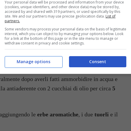
Your personal data will be processed and information from your device
(cookies, unique identifiers, and other device data) may be stored by,
accessed by and shared with 319 partners, or used specifically by this
site. We and our partners may use precise geolocation data.
List of
partners.
Some vendors may process your personal data on the basis of legitimate
interest, which you can object to by managing your options below. Look
for a link at the bottom of this page or in the site menu to manage or
la insieme a 400 ml di acqua e preparate il purè
withdraw consent in privacy and cookie settings.
a stando ben attenti a farlo diventare molto
Manage options
Consent
ralmente dopo averli fatti ammorbidire in acqua e
ella antiaderente con 2 cucchiai di olio per circa
5
, aggiungendo le
erbe aromatiche
, i due
tuorli
e il