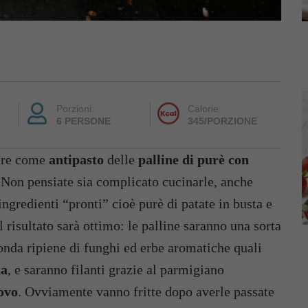
Porzioni:
Calorie:
6 PERSONE
345/PORZIONE
rare come
antipasto
delle
palline di purè con
 Non pensiate sia complicato cucinarle, anche
ngredienti “pronti” cioè purè di patate in busta e
 risultato sarà ottimo: le palline saranno una sorta
onda ripiene di funghi ed erbe aromatiche quali
na
, e saranno filanti grazie al parmigiano
ovo
. Ovviamente vanno fritte dopo averle passate