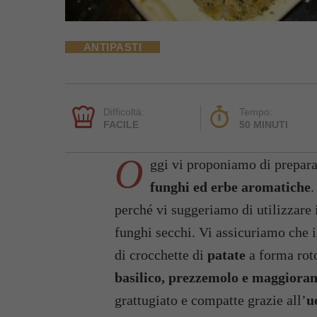
ANTIPASTI
Difficoltà:
Tempo:
FACILE
50 MINUTI
O
ggi vi proponiamo di prepa
funghi ed erbe aromatiche
.
perché vi suggeriamo di utilizzare i
funghi secchi. Vi assicuriamo che il
di crocchette di
patate
a forma rot
basilico, prezzemolo e maggiora
grattugiato e compatte grazie all’
u