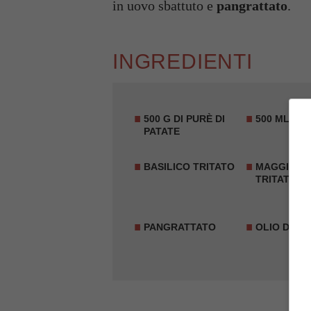
in uovo sbattuto e
pangrattato
.
INGREDIENTI
500 G DI PURÈ DI
500 ML DI 
PATATE
BASILICO TRITATO
MAGGIORA
TRITATA
PANGRATTATO
OLIO DI OL