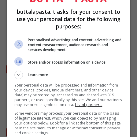
buttalapasta.it asks for your consent to
use your personal data for the following
purposes:
Personalised advertising and content, advertising and
content measurement, audience research and
services development
Store and/or access information on a device
Aggiungete le
pepite di cioccolato
.
Learn more
Your personal data will be processed and information from
your device (cookies, unique identifiers, and other device
data) may be stored by, accessed by and shared with 319
partners, or used specifically by this site. We and our partners
may use precise geolocation data.
List of partners.
Some vendors may process your personal data on the basis
of legitimate interest, which you can object to by managing
your options below. Look for a link at the bottom of this page
or in the site menu to manage or withdraw consent in privacy
Fate fondere il burro, a bagnomaria o nel
and cookie settings.