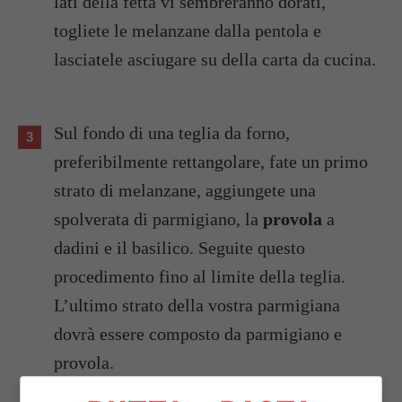
lati della fetta vi sembreranno dorati,
togliete le melanzane dalla pentola e
lasciatele asciugare su della carta da cucina.
Sul fondo di una teglia da forno,
preferibilmente rettangolare, fate un primo
strato di melanzane, aggiungete una
spolverata di parmigiano, la
provola
a
dadini e il basilico. Seguite questo
procedimento fino al limite della teglia.
L’ultimo strato della vostra parmigiana
dovrà essere composto da parmigiano e
provola.