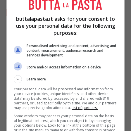
Dopo aver salato e pepato tutto, infornate la
buttalapasta.it asks for your consent to
teglia a 180° per circa 30 minuti. Vi
use your personal data for the following
suggeriamo di togliere la parmigiana dal
purposes:
forno solo quando vedrete la superficie ben
Personalised advertising and content, advertising and
dorata, con quella leggera crosticina che
content measurement, audience research and
services development
renderà ancora più gustosa la pietanza!
Store and/or access information on a device
Learn more
Foto di
Livia Iacolare
e
Consy
.
Your personal data will be processed and information from
your device (cookies, unique identifiers, and other device
data) may be stored by, accessed by and shared with 319
partners, or used specifically by this site. We and our partners
Parole di
Liliana Panzino
may use precise geolocation data.
List of partners.
Some vendors may process your personal data on the basis
of legitimate interest, which you can object to by managing
your options below. Look for a link at the bottom of this page
or in the site menu to manage or withdraw consent in privacy