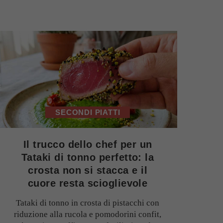
SECONDI PIATTI
Il trucco dello chef per un
Tataki di tonno perfetto: la
crosta non si stacca e il
cuore resta scioglievole
Tataki di tonno in crosta di pistacchi con
riduzione alla rucola e pomodorini confit,