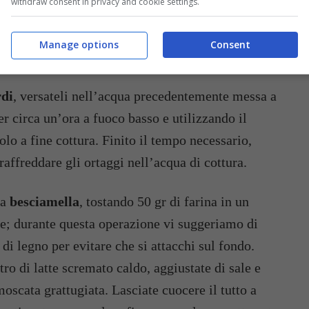
withdraw consent in privacy and cookie settings.
 portate tutto ad ebollizione. Procedete quindi
ateli e tagliate le coste a metà riponendole in una
Manage options
Consent
con il succo di un altro limone.
rdi
, versateli nell’acqua precedentemente messa a
per circa un’ora a fuoco basso e utilizzando il
olo a fine cottura. Finito il tempo necessario,
raffreddare gli ortaggi nell’acqua di cottura.
la
besciamella
, tostando 50 gr di farina in un
te; durante questa operazione vi suggeriamo di
i legno per evitare che si attacchi sul fondo.
o di latte scremato caldo, aggiustate di sale e
oscata grattugiata. Lasciate cuocere il tutto a