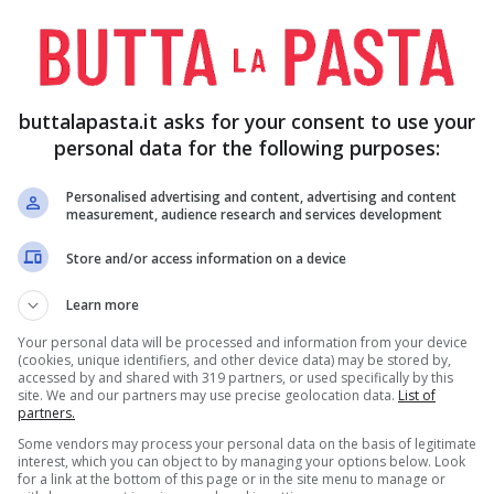
INA
MEZZO LITRO DI
2 LIMONI
LATTE
buttalapasta.it asks for your consent to use your
personal data for the following purposes:
 DI
40 GR
SALE E PEPE Q.B.
PARMIGIANO
Personalised advertising and content, advertising and content
INE DI
measurement, audience research and services development
Store and/or access information on a device
Learn more
Your personal data will be processed and information from your device
(cookies, unique identifiers, and other device data) may be stored by,
accessed by and shared with 319 partners, or used specifically by this
site. We and our partners may use precise geolocation data.
List of
partners.
 mescoltate il
succo di un limone
con 2 cucchiai di
Some vendors may process your personal data on the basis of legitimate
interest, which you can object to by managing your options below. Look
 uno di farina; versate il composto all’interno di
for a link at the bottom of this page or in the site menu to manage or