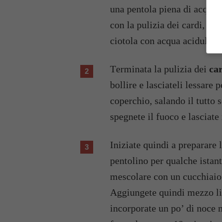
una pentola piena di acqua e
con la pulizia dei cardi, lav
ciotola con acqua acidulata 
Terminata la pulizia dei
ca
bollire e lasciateli lessare 
coperchio, salando il tutto s
spegnete il fuoco e lasciate 
Iniziate quindi a preparare 
pentolino per qualche istan
mescolare con un cucchiaio d
Aggiungete quindi mezzo litr
incorporate un po’ di noce m