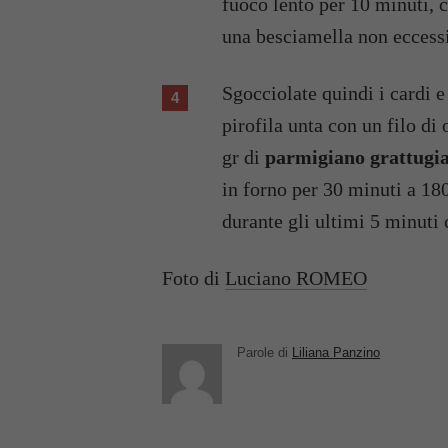
fuoco lento per 10 minuti, 
una besciamella non eccess
Sgocciolate quindi i cardi e asciugateli. Disponeteli a strati all’interno di una
pirofila unta con un filo di
gr di
parmigiano grattugi
in forno per 30 minuti a 18
durante gli ultimi 5 minuti 
Foto di
Luciano ROMEO
Parole di
Liliana Panzino