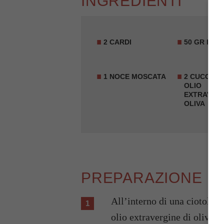
INGREDIENTI
2 CARDI
50 GR FAR
1 NOCE MOSCATA
2 CUCCHIAI
OLIO
EXTRAVERG
OLIVA
PREPARAZIONE
All’interno di una ciotola,
olio extravergine di oliva e