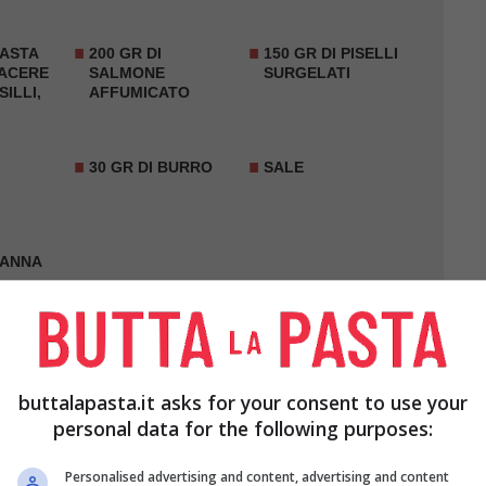
PASTA
200 GR DI
150 GR DI PISELLI
IACERE
SALMONE
SURGELATI
SILLI,
AFFUMICATO
O
30 GR DI BURRO
SALE
PANNA
buttalapasta.it asks for your consent to use your
personal data for the following purposes:
Personalised advertising and content, advertising and content