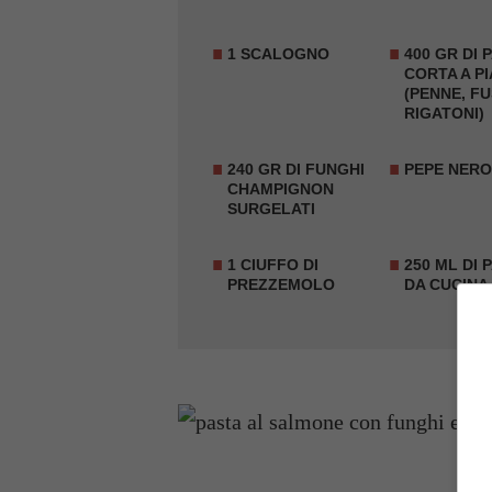
1 SCALOGNO
400 GR DI 
CORTA A P
(PENNE, FU
RIGATONI)
240 GR DI FUNGHI
PEPE NER
CHAMPIGNON
SURGELATI
1 CIUFFO DI
250 ML DI 
PREZZEMOLO
DA CUCINA