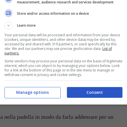
measurement, audience research and services development
Store and/or access information on a device
 e mettilo a soffriggere con il burro in una padella.
Learn more
o a pezzetti, fai insaporire e quando il salmone
Your personal data will be processed and information from your device
(cookies, unique identifiers, and other device data) may be stored by,
ngi i
piselli
e i
funghi
surgelati.
accessed by and shared with 319 partners, or used specifically by this
site. We and our partners may use precise geolocation data.
List of
partners.
 pizzico di pepe.
Some vendors may process your personal data on the basis of legitimate
interest, which you can object to by managing your options below. Look
for a link at the bottom of this page or in the site menu to manage or
withdraw consent in privacy and cookie settings.
ocere per
10/15 minuti
a fuoco moderato.
ghi, se è necessario proseguila per qualche altro
Manage options
Consent
a nella padella in modo da farla addensare per un