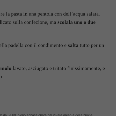
e la pasta in una pentola con dell’acqua salata.
dicato sulla confezione, ma
scolala uno o due
nella padella con il condimento e
salta
tutto per un
emolo
lavato, asciugato e tritato finissimamente, e
o.
 web dal 2008. Sono appassionata del vivere green e della buona