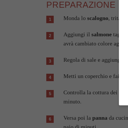
PREPARAZIONE
Monda lo
scalogno
, tritalo
Aggiungi il
salmone
tagliat
avrà cambiato colore aggiu
Regola di sale e aggiungi un
Metti un coperchio e fai cu
Controlla la cottura dei fun
minuto.
Versa poi la
panna
da cucin
paio di minuti.