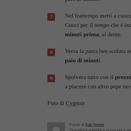
Nel frattempo metti a cuocer
Cuoci per il tempo che è in
minuti prima
, al dente.
Versa la pasta ben scolata 
paio di minut
i.
Spolvera tutto con il
prezz
a piacere con altro pepe ner
Foto di
Cygnoir
Parole di
Kati Irrente
Giornalista poliedrica scrivo per il