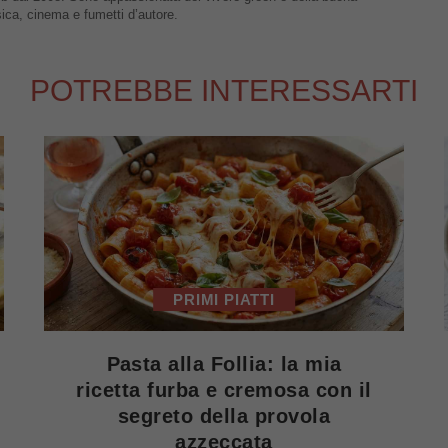
sica, cinema e fumetti d’autore.
POTREBBE INTERESSARTI
PRIMI PIATTI
Pasta alla Follia: la mia
ricetta furba e cremosa con il
segreto della provola
azzeccata