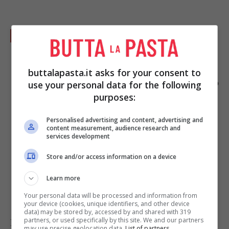
Ponete le nocciole in un frullatore e
incorporate anche lo zucchero, mixate il
tutto fino a quando le nocciole non
buttalapasta.it asks for your consent to
elimineranno il loro olio e si amalgameranno
use your personal data for the following
purposes:
bene con lo
zucchero
; vi suggeriamo di
utilizzare una velocità media. Spegnete il
Personalised advertising and content, advertising and
content measurement, audience research and
tutto solo quando otterrete una crema densa
services development
e profumata che vi consigliamo di
Store and/or access information on a device
conservare in un vasetto di vetro con
Learn more
chiusura ermetica.
Your personal data will be processed and information from
your device (cookies, unique identifiers, and other device
data) may be stored by, accessed by and shared with 319
partners, or used specifically by this site. We and our partners
Foto di
piciecastagne
may use precise geolocation data.
List of partners.