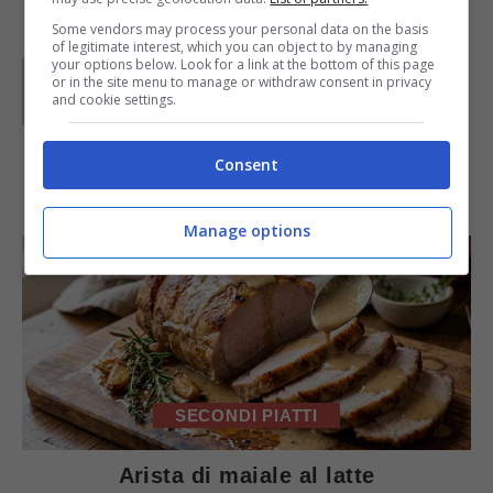
Some vendors may process your personal data on the basis
of legitimate interest, which you can object to by managing
your options below. Look for a link at the bottom of this page
Parole di
Liliana Panzino
or in the site menu to manage or withdraw consent in privacy
and cookie settings.
Consent
IN PRIMO PIANO
Manage options
SECONDI PIATTI
Arista di maiale al latte