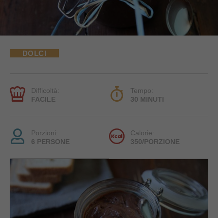
DOLCI
Difficoltà:
Tempo:
FACILE
30 MINUTI
Porzioni:
Calorie:
6 PERSONE
350/PORZIONE