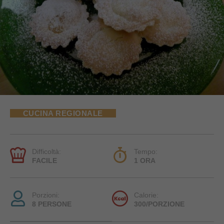
CUCINA REGIONALE
Difficoltà:
Tempo:
FACILE
1 ORA
Porzioni:
Calorie:
8 PERSONE
300/PORZIONE