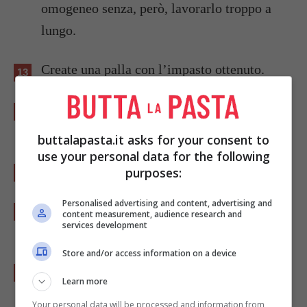
omogeneo senza, però, lavorarlo troppo a
lungo.
Create una palla con l’impasto ottenuto.
Avvolgetela nella pellicola trasparente per
alimenti e ponetela dentro il frigo.
buttalapasta.it asks for your consent to
use your personal data for the following
Fatela riposare per circa mezz’ora.
purposes:
Personalised advertising and content, advertising and
Nel frattempo imburrate ed infarinate degli
content measurement, audience research and
services development
stampini fondi per tartellette.
Store and/or access information on a device
Trascorsi i trenta minuti, eliminate la
Learn more
pellicola dalla palla.
Your personal data will be processed and information from