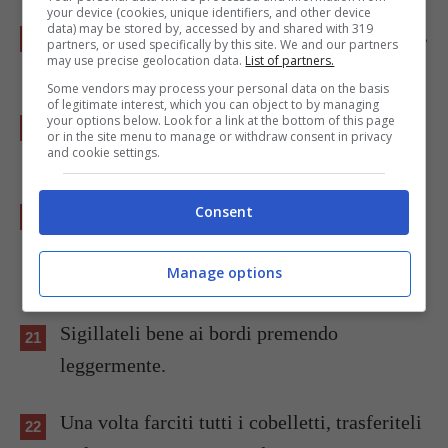
your device (cookies, unique identifiers, and other device
data) may be stored by, accessed by and shared with 319
Stendete la pasta frolla usando un mattarello,
partners, or used specifically by this site. We and our partners
may use precise geolocation data.
List of partners.
quindi rivestite gli stampini con la stessa.
Some vendors may process your personal data on the basis
of legitimate interest, which you can object to by managing
your options below. Look for a link at the bottom of this page
Ponete al centro, in ogni stampino, un
or in the site menu to manage or withdraw consent in privacy
and cookie settings.
cucchiaino di marmellata.
Ritagliate dalla pasta sfoglia stesa dei
Consent
dischetti con i quali andrete a ricoprire gli
Manage options
stampini.
Sigillateli bene ai bordi premendo
leggermente.
Una volta farciti tutti i cobelletti, trasferiteli