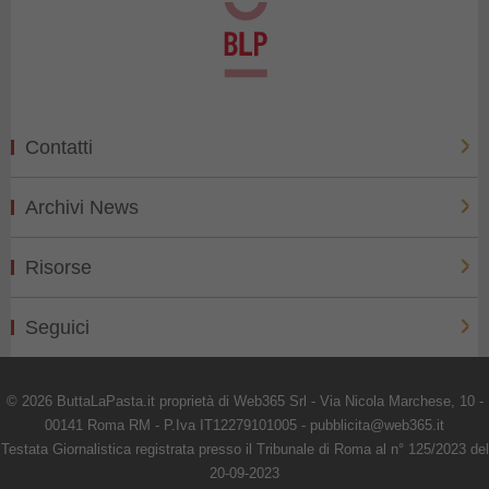
Contatti
Archivi News
Risorse
Seguici
© 2026 ButtaLaPasta.it proprietà di Web365 Srl - Via Nicola Marchese, 10 -
00141 Roma RM - P.Iva IT12279101005 - pubblicita@web365.it
Testata Giornalistica registrata presso il Tribunale di Roma al n° 125/2023 del
20-09-2023