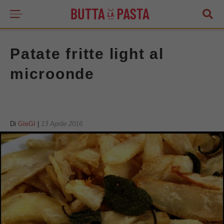
Patate fritte light al
microonde
Di
GIeGI
|
13 Aprile 2016