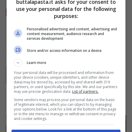
buttalapasta.it asks for your consent to
use your personal data for the following
Spolverate le patate fritte a piacere con
purposes:
rosmarino, salvia, erbe miste di Provenza
oppure con curry.
Personalised advertising and content, advertising and
content measurement, audience research and
services development
Foto di
nespola
Store and/or access information on a device
Learn more
Parole di
GIeGI
Your personal data will be processed and information from
GIeGI è stata collaboratrice di Buttalapasta dal 2008 al
your device (cookies, unique identifiers, and other device
2013, spaziando tra tutte le tipologie di ricette, con un
data) may be stored by, accessed by and shared with 319
occhio di riguardo a quelle della tradizione regionale.
partners, or used specifically by this site. We and our partners
may use precise geolocation data.
List of partners.
Some vendors may process your personal data on the basis
IN PRIMO PIANO
of legitimate interest, which you can object to by managing
your options below. Look for a link at the bottom of this page
or in the site menu to manage or withdraw consent in privacy
and cookie settings.