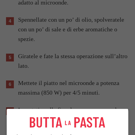
adatto al microonde.
Spennellate con un po’ di olio, spolveratele
con un po’ di sale e di erbe aromatiche o
spezie.
Giratele e fate la stessa operazione sull’altro
lato.
Mettete il piatto nel microonde a potenza
massima (850 W) per 4/5 minuti.
Le patatine alla fine devono essere secche, se
non fosse il caso continuate ancora la cottura
per un minuto.