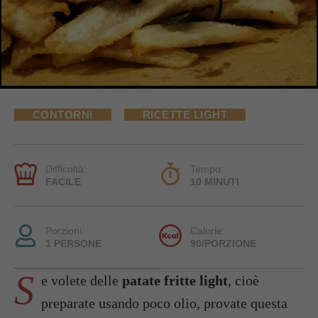
CONTORNI
RICETTE LIGHT
Difficoltà:
Tempo:
FACILE
10 MINUTI
Porzioni:
Calorie:
1 PERSONE
90/PORZIONE
S
e volete delle
patate fritte light
, cioè
preparate usando poco olio, provate questa