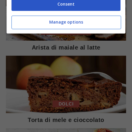
Consent
Manage options
SECONDI PIATTI
Arista di maiale al latte
DOLCI
Torta di mele e cioccolato