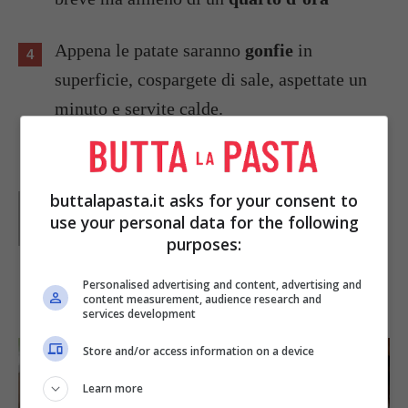
Appena le patate saranno
gonfie
in
superficie, cospargete di sale, aspettate un
minuto e servite calde.
buttalapasta.it asks for your consent to
Parole di
Deborah Di Lucia
use your personal data for the following
purposes:
Personalised advertising and content, advertising and
IN PRIMO PIANO
content measurement, audience research and
services development
Store and/or access information on a device
Learn more