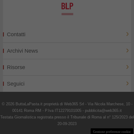
Contatti
Archivi News
Risorse
Seguici
© 2026 ButtaLaPasta.it proprietà di Web365 Srl - Via Nicola Marchese, 10 -
00141 Roma RM - P.Iva IT12279101005 - pubblicita@web365.it
Testata Giornalistica registrata presso il Tribunale di Roma al n° 125/2023 del
20-09-2023
Gestione preferenze cookie