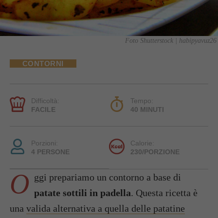
Foto Shutterstock | habipyavuz26
CONTORNI
Difficoltà:
Tempo:
FACILE
40 MINUTI
Porzioni:
Calorie:
4 PERSONE
230/PORZIONE
O
ggi prepariamo un contorno a base di
patate sottili in padella
. Questa ricetta è
una
valida alternativa a quella delle patatine