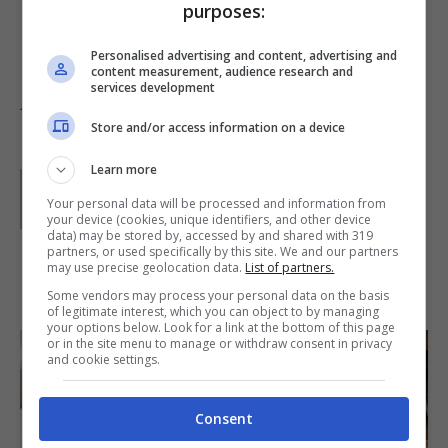
purposes:
di tonno, rimescolate e servite in tavola.
Personalised advertising and content, advertising and
content measurement, audience research and
services development
Foto da
Maria
Store and/or access information on a device
Learn more
Parole di
Lucia
Your personal data will be processed and information from
your device (cookies, unique identifiers, and other device
data) may be stored by, accessed by and shared with 319
partners, or used specifically by this site. We and our partners
may use precise geolocation data.
List of partners.
IN PRIMO PIANO
Some vendors may process your personal data on the basis
of legitimate interest, which you can object to by managing
your options below. Look for a link at the bottom of this page
or in the site menu to manage or withdraw consent in privacy
and cookie settings.
Consent