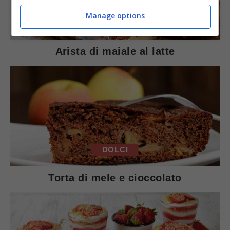
Manage options
SECONDI PIATTI
Arista di maiale al latte
DOLCI
Torta di mele e cioccolato