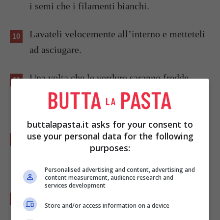
i semi che i filamenti bianchi.
Lavateli velocemente all’interno e metteteli
ad asciugare.
Una volta che le verdure saranno fredde
trasferitele all’interno di una ciotola
capiente.
buttalapasta.it asks for your consent to
use your personal data for the following
Unite l’uovo, il parmigiano grattugiato e le
purposes:
erbe aromatiche tritate. Regolate di sale e
pepe.
Personalised advertising and content, advertising and
content measurement, audience research and
services development
Unite anche il formaggio fresco filante
Store and/or access information on a device
tagliato a cubetti ed incorporatelo