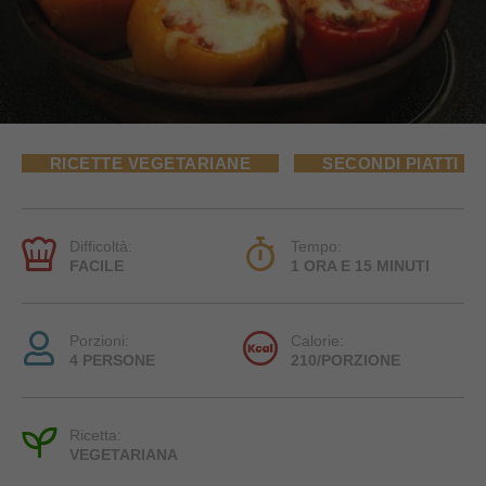
RICETTE VEGETARIANE
SECONDI PIATTI
Difficoltà:
Tempo:
FACILE
1 ORA E 15 MINUTI
Porzioni:
Calorie:
4 PERSONE
210/PORZIONE
Ricetta:
VEGETARIANA