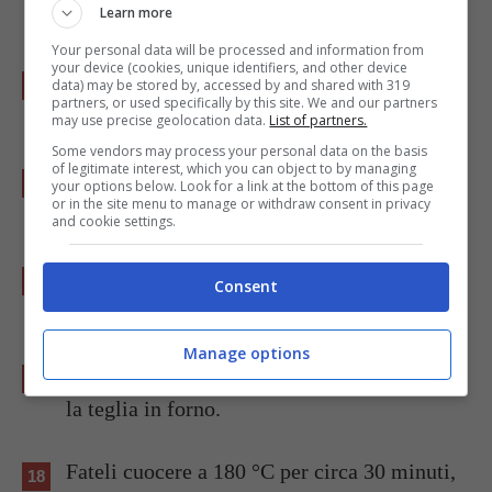
Learn more
perfettamente.
Your personal data will be processed and information from
your device (cookies, unique identifiers, and other device
Utilizzate quanto ottenuto per farcire i
data) may be stored by, accessed by and shared with 319
partners, or used specifically by this site. We and our partners
peperoni.
may use precise geolocation data.
List of partners.
Some vendors may process your personal data on the basis
of legitimate interest, which you can object to by managing
Riempiteli con l’aiuto di un cucchiaio fino al
your options below. Look for a link at the bottom of this page
or in the site menu to manage or withdraw consent in privacy
bordo.
and cookie settings.
Posizionate gli ortaggi all’interno di una
Consent
teglia in verticale.
Manage options
Versate sul fondo un dito di acqua e ponete
la teglia in forno.
Fateli cuocere a 180 °C per circa 30 minuti,