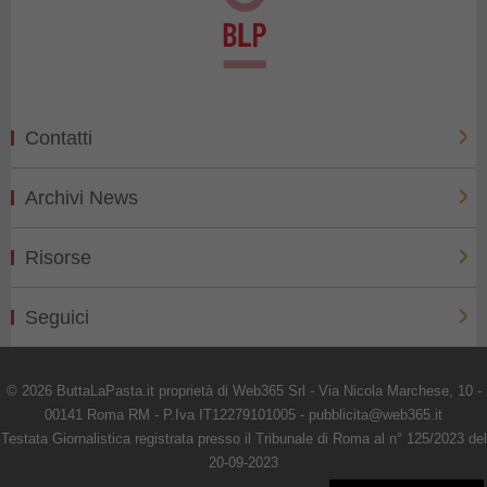
Contatti
Archivi News
Risorse
Seguici
© 2026 ButtaLaPasta.it proprietà di Web365 Srl - Via Nicola Marchese, 10 -
00141 Roma RM - P.Iva IT12279101005 - pubblicita@web365.it
Testata Giornalistica registrata presso il Tribunale di Roma al n° 125/2023 del
20-09-2023