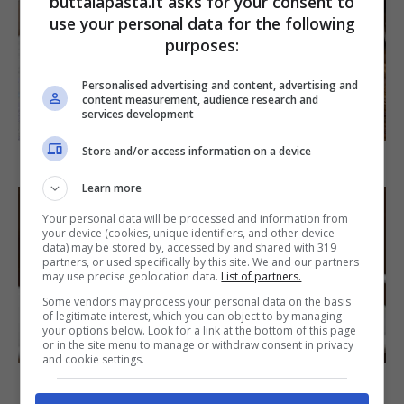
buttalapasta.it asks for your consent to
use your personal data for the following
purposes:
Personalised advertising and content, advertising and
content measurement, audience research and
SECONDI PIATTI
services development
Store and/or access information on a device
Arista di maiale al latte
Learn more
Your personal data will be processed and information from
your device (cookies, unique identifiers, and other device
data) may be stored by, accessed by and shared with 319
partners, or used specifically by this site. We and our partners
may use precise geolocation data.
List of partners.
Some vendors may process your personal data on the basis
of legitimate interest, which you can object to by managing
your options below. Look for a link at the bottom of this page
DOLCI
or in the site menu to manage or withdraw consent in privacy
and cookie settings.
Torta di mele e cioccolato