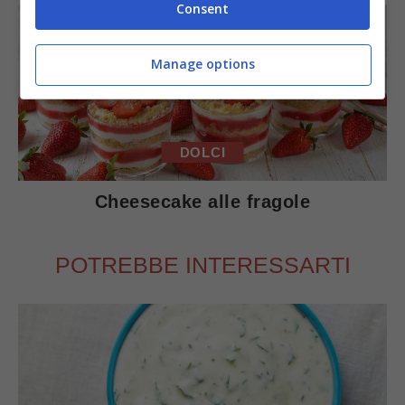
Consent
Manage options
DOLCI
Cheesecake alle fragole
POTREBBE INTERESSARTI