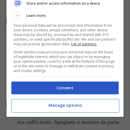
Store and/or access information on a device
Learn more
Infine i capperi non dissalati e un po’ di pepe
Your personal data will be processed and information from
macinato o pestato al momento.
your device (cookies, unique identifiers, and other device
data) may be stored by, accessed by and shared with 319
partners, or used specifically by this site. We and our partners
may use precise geolocation data.
List of partners.
Some vendors may process your personal data on the basis
of legitimate interest, which you can object to by managing
your options below. Look for a link at the bottom of this page
or in the site menu to manage or withdraw consent in privacy
and cookie settings.
Consent
Cuocete il tutto per 5 minuti, alla fine
Manage options
aggiustate di sale se quello dei capperi non
era sufficiente. Spegnete e mettete da parte.