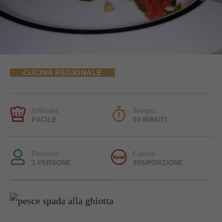
CUCINA REGIONALE
Difficoltà:
Tempo:
FACILE
50 MINUTI
Porzioni:
Calorie:
1 PERSONE
395/PORZIONE