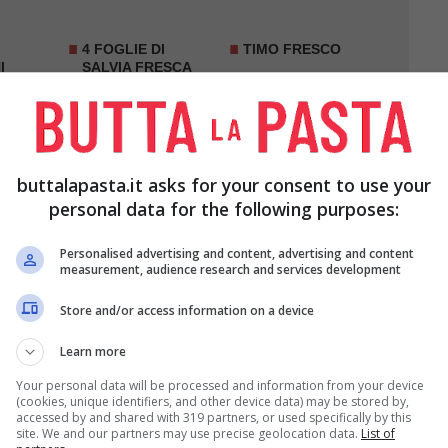
4 FOGLIE DI
TIMO FRESCO
I
SALVIA
FRESCA
BRODO VEGETALE
PEPERONCINO
buttalapasta.it asks for your consent to use your
personal data for the following purposes:
Personalised advertising and content, advertising and content
measurement, audience research and services development
Store and/or access information on a device
Learn more
Your personal data will be processed and information from your device
(cookies, unique identifiers, and other device data) may be stored by,
accessed by and shared with 319 partners, or used specifically by this
site. We and our partners may use precise geolocation data.
List of