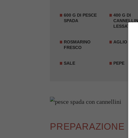
600 G DI PESCE
400 G DI
SPADA
CANNELLIN
LESSATI
ROSMARINO
AGLIO
FRESCO
SALE
PEPE
PREPARAZIONE