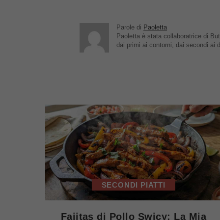
Parole di
Paoletta
Paoletta è stata collaboratrice di But
dai primi ai contorni, dai secondi ai d
SECONDI PIATTI
Fajitas di Pollo Swicy: La Mia