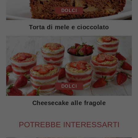
DOLCI
Torta di mele e cioccolato
DOLCI
Cheesecake alle fragole
POTREBBE INTERESSARTI