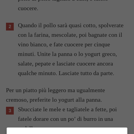
cuocere.
Quando il pollo sarà quasi cotto, spolverate
con la farina, mescolate, poi bagnate con il
vino bianco, e fate cuocere per cinque
minuti. Unite la panna o lo yogurt greco,
salate, pepate e lasciate cuocere ancora
qualche minuto. Lasciate tutto da parte.
Per un piatto più leggero ma ugualmente
cremoso, preferite lo yogurt alla panna.
Sbucciate le mele e tagliatele a fette, poi
fatele dorare con un po’ di burro in una
padella.