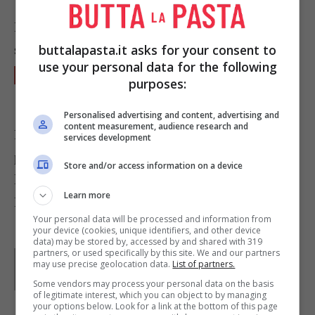
Per evitare di far annerire le mele, sbucciatele
buttalapasta.it asks for your consent to
solo quando necessarie.
use your personal data for the following
Unite le mele al petto di pollo, mescolate e
purposes:
se serve riscaldate un momento.
Personalised advertising and content, advertising and
content measurement, audience research and
Per ottenere un gusto ancora più deciso, è
services development
possibile aggiungere anche dell'uvetta
Store and/or access information on a device
leggermente ammorbidita con dell'acqua.
Learn more
Foto di
Matt Knight
Your personal data will be processed and information from
your device (cookies, unique identifiers, and other device
data) may be stored by, accessed by and shared with 319
partners, or used specifically by this site. We and our partners
Parole di
GIeGI
may use precise geolocation data.
List of partners.
GIeGI è stata collaboratrice di Buttalapasta dal 2008 al
2013, spaziando tra tutte le tipologie di ricette, con un
Some vendors may process your personal data on the basis
occhio di riguardo a quelle della tradizione regionale.
of legitimate interest, which you can object to by managing
your options below. Look for a link at the bottom of this page