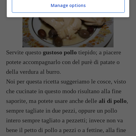
Manage options
Servite questo
gustoso pollo
tiepido; a piacere
potete accompagnarlo con del purè di patate o
della verdura al burro.
Noi per questa ricetta suggeriamo le cosce, visto
che cucinate in questo modo risultano alla fine
saporite, ma potete usare anche delle
ali di pollo
,
sempre tagliate in due pezzi, oppure un pollo
intero sempre tagliato a pezzetti; invece non va
bene il petto di pollo a pezzi o a fettine, alla fine