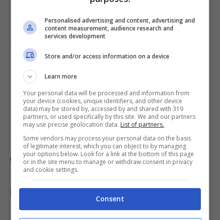
Personalised advertising and content, advertising and
content measurement, audience research and
services development
Unite i
pinoli e le olive
al pollo.
Store and/or access information on a device
Learn more
Your personal data will be processed and information from
your device (cookies, unique identifiers, and other device
data) may be stored by, accessed by and shared with 319
partners, or used specifically by this site. We and our partners
may use precise geolocation data.
List of partners.
Some vendors may process your personal data on the basis
of legitimate interest, which you can object to by managing
your options below. Look for a link at the bottom of this page
Continuate la cottura scoperta per altri 5 minuti
or in the site menu to manage or withdraw consent in privacy
and cookie settings.
facendo addensare l’intingolo, aggiustate di sale e
pepe.
Consent