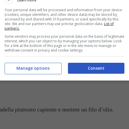
Learn more
 della mozzarella: su un tagliere di legno
Your personal data will be processed and information from your device
po spesse, di circa 1-2 cm, poi tenetela da parte,
(cookies, unique identifiers, and other device data) may be stored by,
accessed by and shared with 319 partners, or used specifically by this
 che perdano il siero in eccesso.
site. We and our partners may use precise geolocation data.
List of
partners.
Some vendors may process your personal data on the basis of legitimate
interest, which you can object to by managing your options below. Look
for a link at the bottom of this page or in the site menu to manage or
n tagliere tritatela finemente. Potete scegliere di
withdraw consent in privacy and cookie settings.
ca 2-3 mm oppure di fare delle fettine sottili, che
 di più quando andrete a mangiare il piatto.
Manage options
Consent
ate il tagliere e anche la cipolla sotto acqua
ella piuttosto capiente e mettete un filo d’olio.