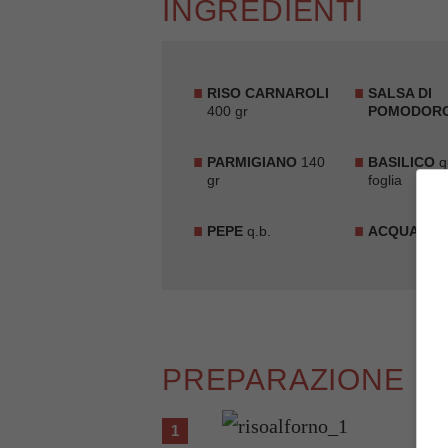
INGREDIENTI
RISO CARNAROLI
SALSA DI
400 gr
POMODOR
PARMIGIANO
140
BASILICO
q
gr
foglia
PEPE
q.b.
ACQUA
q.b.
PREPARAZIONE