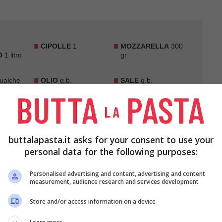
CIPOLLE
1
MOZZARELLA
300
O
1 litro
gr
ualche
OLIO
q.b.
SALE
q.b.
buttalapasta.it asks for your consent to use your
personal data for the following purposes:
Personalised advertising and content, advertising and content
measurement, audience research and services development
Store and/or access information on a device