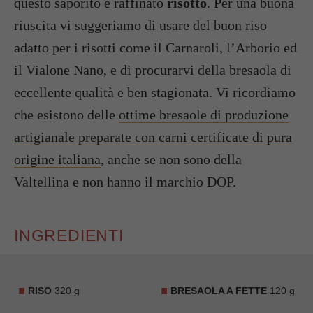
questo saporito e raffinato
risotto
. Per una buona
riuscita vi suggeriamo di usare del buon riso
adatto per i risotti come il Carnaroli, l’Arborio ed
il Vialone Nano, e di procurarvi della bresaola di
eccellente qualità e ben stagionata. Vi ricordiamo
che esistono delle
ottime bresaole di produzione
artigianale preparate con carni certificate di pura
origine italiana
, anche se non sono della
Valtellina e non hanno il marchio DOP.
INGREDIENTI
RISO
320 g
BRESAOLA A FETTE
120 g