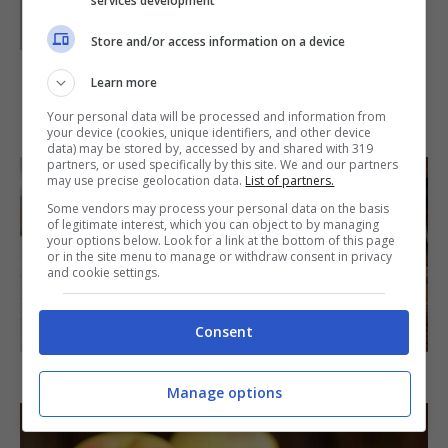
services development
GIeGI è stata collaboratrice di Buttalapasta dal 2008 al
2013, spaziando tra tutte le tipologie di ricette, con un
Store and/or access information on a device
occhio di riguardo a quelle della tradizione regionale.
Learn more
IN PRIMO PIANO
Your personal data will be processed and information from
your device (cookies, unique identifiers, and other device
data) may be stored by, accessed by and shared with 319
partners, or used specifically by this site. We and our partners
may use precise geolocation data.
List of partners.
Some vendors may process your personal data on the basis
of legitimate interest, which you can object to by managing
your options below. Look for a link at the bottom of this page
or in the site menu to manage or withdraw consent in privacy
and cookie settings.
SECONDI PIATTI
Consent
Arista di maiale al latte
Manage options