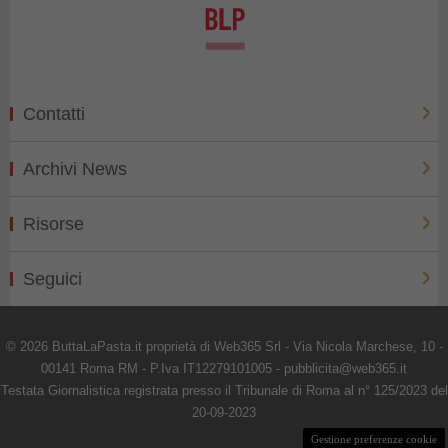
Contatti
Archivi News
Risorse
Seguici
© 2026 ButtaLaPasta.it proprietà di Web365 Srl - Via Nicola Marchese, 10 -
00141 Roma RM - P.Iva IT12279101005 - pubblicita@web365.it
Testata Giornalistica registrata presso il Tribunale di Roma al n° 125/2023 del
20-09-2023
Gestione preferenze cookie