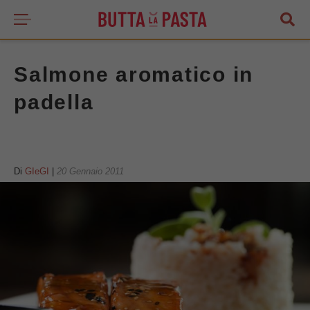
Salmone aromatico in
padella
Di
GIeGI
|
20 Gennaio 2011