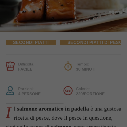
SECONDI PIATTI
SECONDI PIATTI DI PESCE
Difficoltà:
Tempo:
FACILE
30 MINUTI
Porzioni:
Calorie:
4 PERSONE
220/PORZIONE
I
l
salmone aromatico in padella
è una gustosa
ricetta di pesce, dove il pesce in questione,
cioè delle trance di
salmone
, sono aromatizzate