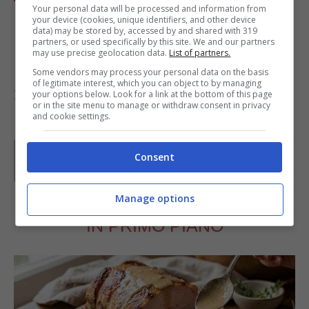
Your personal data will be processed and information from
salmone, accompagnandolo con verdure a
your device (cookies, unique identifiers, and other device
data) may be stored by, accessed by and shared with 319
scelta
partners, or used specifically by this site. We and our partners
may use precise geolocation data.
List of partners.
Some vendors may process your personal data on the basis
of legitimate interest, which you can object to by managing
Foto di
zoomart design
your options below. Look for a link at the bottom of this page
or in the site menu to manage or withdraw consent in privacy
and cookie settings.
Parole di
GIeGI
Consent
GIeGI è stata collaboratrice di Buttalapasta dal 2008 al
2013, spaziando tra tutte le tipologie di ricette, con un
occhio di riguardo a quelle della tradizione regionale.
Manage options
IN PRIMO PIANO