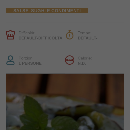
SALSE, SUGHI E CONDIMENTI
Difficoltà:
Tempo:
DEFAULT-DIFFICOLTA
DEFAULT-
Porzioni:
Calorie:
1 PERSONE
N.D.