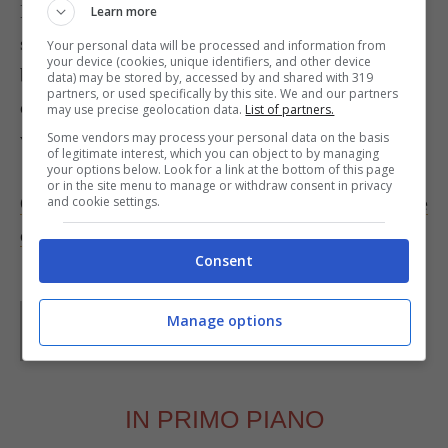
Mettete la casseruola a bagnomaria e continuate a
Learn more
sbattere la salsa fino a che non si addensa. Badate
Your personal data will be processed and information from
your device (cookies, unique identifiers, and other device
bene a che l’acqua del bagnomaria non bolla ma
data) may be stored by, accessed by and shared with 319
partners, or used specifically by this site. We and our partners
che rimanga sempre bollente, per cui la fiamma
may use precise geolocation data.
List of partners.
va tenuta il più basso possibile.
Some vendors may process your personal data on the basis
of legitimate interest, which you can object to by managing
your options below. Look for a link at the bottom of this page
or in the site menu to manage or withdraw consent in privacy
Questa salsa è ottima da servite con verdure crude
and cookie settings.
o lesse
.
Consent
Parole di
Deborah Di Lucia
Manage options
IN PRIMO PIANO