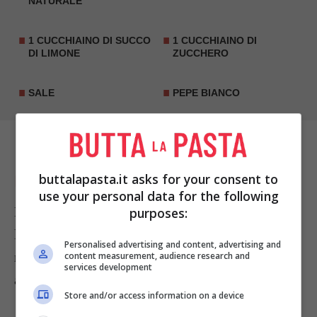
NATURALE
1 CUCCHIAINO DI SUCCO
1 CUCCHIAINO DI
DI LIMONE
ZUCCHERO
SALE
PEPE BIANCO
buttalapasta.it asks for your consent to
PREPARAZIONE
use your personal data for the following
Mettete lo yogurt in una casseruola, unite i tuorli,
purposes:
lo
zucchero
, il limone, un pizzico di sale e una
Personalised advertising and content, advertising and
macinata di
pepe bianco
, sbattete con una frusta
content measurement, audience research and
services development
amalgamando bene.
Store and/or access information on a device