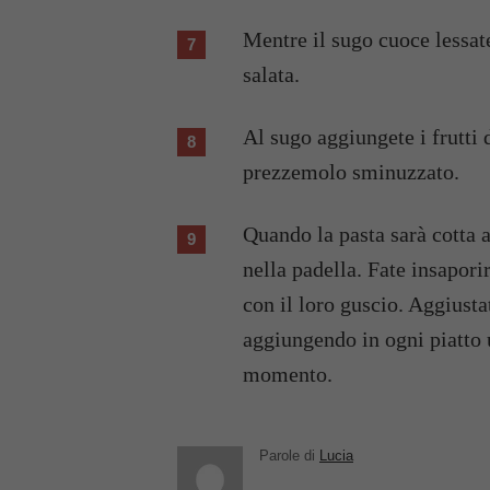
Mentre il sugo cuoce lessate gli scialatielli in acqua bollente non troppo
salata.
Al sugo aggiungete i frutti di mare senza guscio e una manciata di
prezzemolo sminuzzato.
Quando la pasta sarà cotta al dente, scolatela e unitela al sugo direttamente
nella padella. Fate insapori
con il loro guscio. Aggiusta
aggiungendo in ogni piatto 
momento.
Parole di
Lucia