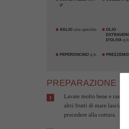
gr
AGLIO
uno spicchio
OLIO
EXTRAVER
D'OLIVA
q.b
PEPERONCINO
q.b.
PREZZEMO
PREPARAZIONE
Lavate molto bene e raschiate accuratamente le cozze, lavate le vongole e gli
altri frutti di mare lascian
procedere alla cottura.