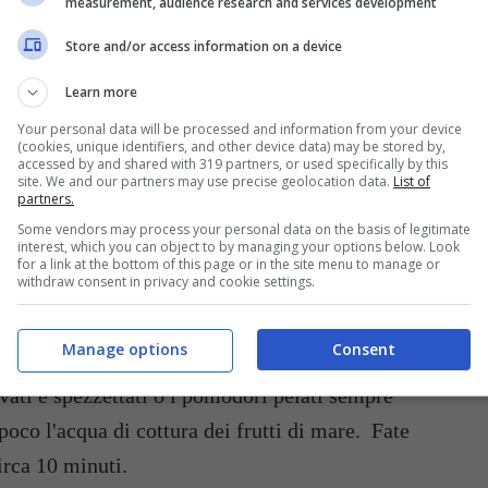
measurement, audience research and services development
.
Store and/or access information on a device
Learn more
Your personal data will be processed and information from your device
(cookies, unique identifiers, and other device data) may be stored by,
accessed by and shared with 319 partners, or used specifically by this
site. We and our partners may use precise geolocation data.
List of
partners.
Some vendors may process your personal data on the basis of legitimate
tà e residui di sabbia.
interest, which you can object to by managing your options below. Look
for a link at the bottom of this page or in the site menu to manage or
withdraw consent in privacy and cookie settings.
io è imbiondito, gettatelo via.
Manage options
Consent
 poco l'acqua di cottura dei frutti di mare. Fate
irca 10 minuti.