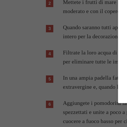
Mettete i frutti di mare in una pentola e fateli aprire dalle valve a fuoco
moderato e con il coperchio
Quando saranno tutti aperti fate raffreddare, sgusciateli lasciandone qualcuno
intero per la decorazione.
Filtrate la loro acqua di cottura in un colino a maglie strette e un cannovaccio
per eliminare tutte le impuri
In una ampia padella fate soffriggere l'aglio e il peperoncino nell'olio
extravergine e, quando l'agl
Aggiungete i pomodorini lavati e spezzettati o i pomodori pelati sempre
spezzettati e unite a poco a
cuocere a fuoco basso per c