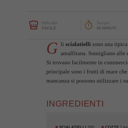
Difficoltà:
Tempo:
FACILE
30 MINUTI
G
li
scialatielli
sono una tipic
amalfitana. Somigliano alle 
Si trovano facilmente in commercio.
principale sono i frutti di mare che
mancanza si possono utilizzare i su
INGREDIENTI
SCIALATIELLI
300
COZZE
1 kg