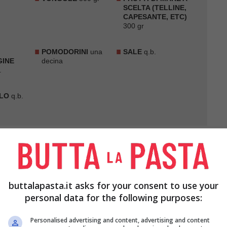
SCELTA (TELLINE,
CAPESANTE, ETC)
300 gr
POMODORINI
una
SALE
q.b.
GINE
decina
.
LO
q.b.
buttalapasta.it asks for your consent to use your
doli nell'acqua per qualche minuto prima di
personal data for the following purposes:
Personalised advertising and content, advertising and content