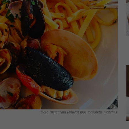
Foto Instagram @lucaespositogioielli_watches