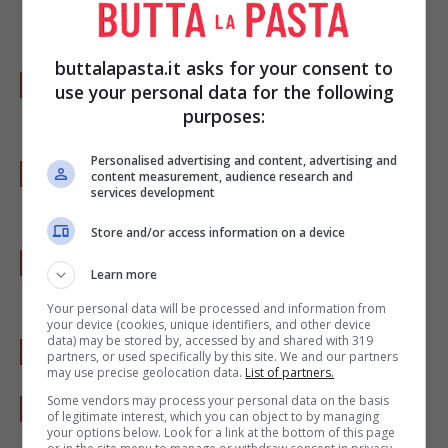
dinuovo tutto in frigo per 3 ore.
buttalapasta.it asks for your consent to
Fate ammorbidire la
gelatina in fogli
in
use your personal data for the following
acqua fredda per un quarto d’ora.
purposes:
Personalised advertising and content, advertising and
Lavate la
frutta
che avete scelto e poi
content measurement, audience research and
services development
asciugatela, sbucciatela e frullatela.
Store and/or access information on a device
Mettete in un pentolino 20 gr di
zucchero
e
Learn more
50 ml di
vino
.
Your personal data will be processed and information from
your device (cookies, unique identifiers, and other device
data) may be stored by, accessed by and shared with 319
Aggiungete la
gelatina
e fatela sciogliere.
partners, or used specifically by this site. We and our partners
may use precise geolocation data.
List of partners.
Some vendors may process your personal data on the basis
Togliete dal fuoco e suddividete nelle 2
of legitimate interest, which you can object to by managing
your options below. Look for a link at the bottom of this page
ciotoline con la
frutta frullata
, mescolate