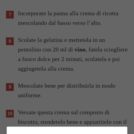
Incorporate la panna alla crema di ricotta
mescolando dal basso verso l’alto.
Scolate la gelatina e mettetela in un
pentolino con 20 ml di
vino
, fatela sciogliere
a fuoco dolce per 2 minuti, scolatela e poi
aggiugetela alla crema.
Mescolate bene per distribuirla in modo
uniforme.
Versate questa crema sul composto di
biscotto, stendetelo bene e appiattitelo con il
dorso di un cucchiaio inudimido, mettete