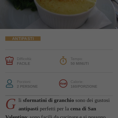
ANTIPASTI
Difficoltà:
Tempo:
FACILE
50 MINUTI
Porzioni:
Calorie:
2 PERSONE
160/PORZIONE
G
li
sformatini di granchio
sono dei gustosi
antipasti
perfetti per la
cena di San
Valentino
; sono facili da cucinare e si possono