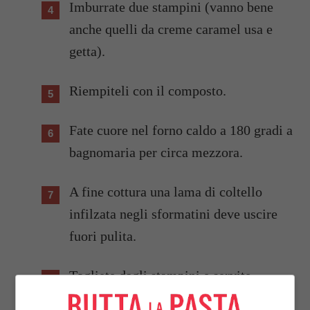
Imburrate due stampini (vanno bene
anche quelli da creme caramel usa e
getta).
Riempiteli con il composto.
Fate cuore nel forno caldo a 180 gradi a
bagnomaria per circa mezzora.
A fine cottura una lama di coltello
infilzata negli sformatini deve uscire
fuori pulita.
Togliete dagli stampini e servite
accompagnando con delle insalatine e a