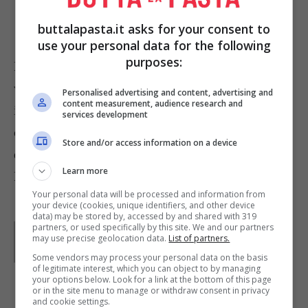
piacere con qualche frutto di mare.
buttalapasta.it asks for your consent to
use your personal data for the following
purposes:
Fate attenzione che il
surimi
, che frequentemente
viene chiamato polpa di granchio, e solo un
Personalised advertising and content, advertising and
content measurement, audience research and
impasto di polpa di pesci vari con addensanti,
services development
coloranti e aromi artificiali da non usare per
Store and/or access information on a device
questa ricetta.
Learn more
Foto di J
eremy Keith
Your personal data will be processed and information from
your device (cookies, unique identifiers, and other device
data) may be stored by, accessed by and shared with 319
partners, or used specifically by this site. We and our partners
Parole di
GIeGI
may use precise geolocation data.
List of partners.
GIeGI è stata collaboratrice di Buttalapasta dal 2008 al
2013, spaziando tra tutte le tipologie di ricette, con un
Some vendors may process your personal data on the basis
occhio di riguardo a quelle della tradizione regionale.
of legitimate interest, which you can object to by managing
your options below. Look for a link at the bottom of this page
or in the site menu to manage or withdraw consent in privacy
and cookie settings.
IN PRIMO PIANO