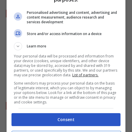
Unite la
besciamella
al composto di
Personalised advertising and content, advertising and
content measurement, audience research and
spinaci
, e mescolate con cura.
services development
Store and/or access information on a device
Learn more
Your personal data will be processed and information from
your device (cookies, unique identifiers, and other device
data) may be stored by, accessed by and shared with 319
partners, or used specifically by this site. We and our partners
may use precise geolocation data.
List of partners.
Some vendors may process your personal data on the basis
of legitimate interest, which you can object to by managing
your options below. Look for a link at the bottom of this page
or in the site menu to manage or withdraw consent in privacy
and cookie settings.
Imburrate uno stampo ad anello.
Consent