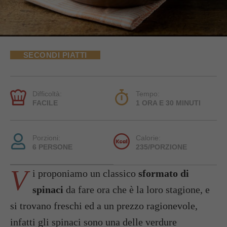
SECONDI PIATTI
Difficoltà:
Tempo:
FACILE
1 ORA E 30 MINUTI
Porzioni:
Calorie:
6 PERSONE
235/PORZIONE
V
i proponiamo un classico
sformato di
spinaci
da fare ora che è la loro stagione, e
si trovano freschi ed a un prezzo ragionevole,
infatti gli spinaci sono una delle verdure