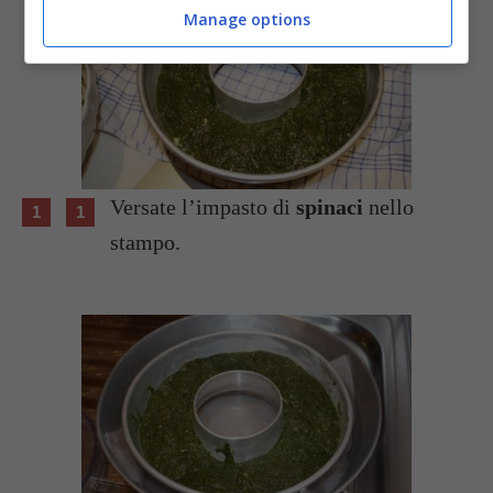
Manage options
Versate l’impasto di
spinaci
nello
stampo.