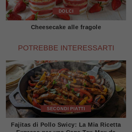
DOLCI
Cheesecake alle fragole
POTREBBE INTERESSARTI
SECONDI PIATTI
Fajitas di Pollo Swicy: La Mia Ricetta