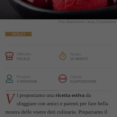
Foto Shutterstock | Anna_Pustynnikova
DOLCI
Difficoltà:
Tempo:
FACILE
15 MINUTI
Porzioni:
Calorie:
4 PERSONE
212/PORZIONE
V
i proponiamo una
ricetta estiva
da
sfoggiare con amici e parenti per fare bella
mostra delle vostre doti culinarie. Prepariamo il