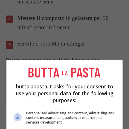
mescolate bene.
Mettete il composto in gelatiera per 30
minuti e poi in freezer.
Servite il sorbetto di ciliegie.
Potete guarnire con ciliegie intere o con
foglioline di menta.
buttalapasta.it asks for your consent to
Foto di
Chris
use your personal data for the following
purposes:
Parole di
Redazione Buttalapasta
Personalised advertising and content, advertising and
content measurement, audience research and
services development