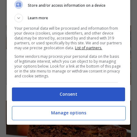
Store and/or access information on a device
IN PRIMO PIANO
Learn more
Your personal data will be processed and information from
your device (cookies, unique identifiers, and other device
data) may be stored by, accessed by and shared with 319
partners, or used specifically by this site. We and our partners
may use precise geolocation data.
List of partners.
Some vendors may process your personal data on the basis
of legitimate interest, which you can object to by managing
your options below. Look for a link at the bottom of this page
or in the site menu to manage or withdraw consent in privacy
SECONDI PIATTI
and cookie settings.
Arista di maiale al latte
Consent
Manage options