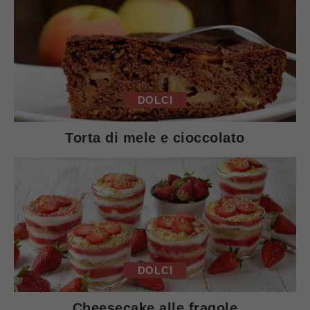
DOLCI
Torta di mele e cioccolato
DOLCI
Cheesecake alle fragole