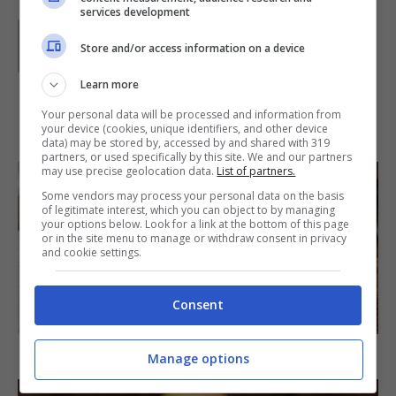
services development
Parole di
Redazione Buttalapasta
Store and/or access information on a device
Learn more
Your personal data will be processed and information from
IN PRIMO PIANO
your device (cookies, unique identifiers, and other device
data) may be stored by, accessed by and shared with 319
partners, or used specifically by this site. We and our partners
may use precise geolocation data.
List of partners.
Some vendors may process your personal data on the basis
of legitimate interest, which you can object to by managing
your options below. Look for a link at the bottom of this page
or in the site menu to manage or withdraw consent in privacy
and cookie settings.
Consent
SECONDI PIATTI
Arista di maiale al latte
Manage options