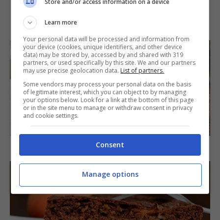
Store and/or access information on a device
IN PRIMO PIANO
Learn more
Your personal data will be processed and information from
your device (cookies, unique identifiers, and other device
data) may be stored by, accessed by and shared with 319
partners, or used specifically by this site. We and our partners
may use precise geolocation data.
List of partners.
Some vendors may process your personal data on the basis
of legitimate interest, which you can object to by managing
your options below. Look for a link at the bottom of this page
or in the site menu to manage or withdraw consent in privacy
and cookie settings.
SECONDI PIATTI
Consent
Arista di maiale al latte
Manage options