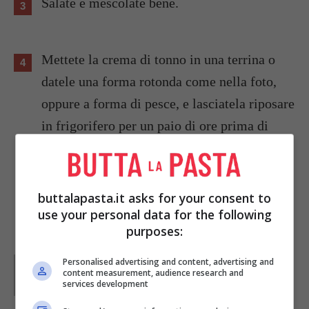
Salate e mescolate bene.
Mettete la crema di tonno in una terrina o
datele una forma rotonda come nella foto,
oppure a forma di pesce, e lasciatela riposare
in frigorifero per un paio di ore prima di
servirla con crostini e pane abbrustolito.
Potete guarnire a piacere, con olive e aneto
per esempio.
buttalapasta.it asks for your consent to
use your personal data for the following
purposes:
Parole di
Deborah Di Lucia
Personalised advertising and content, advertising and
content measurement, audience research and
services development