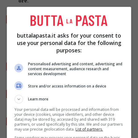
ore
.
Preparate un’altra placca coperta da carta
forno. Fate fondere il
cioccolato fondente
buttalapasta.it asks for your consent to
rimastoe fatelo raffreddare fino alla
use your personal data for the following
temperatura di 115 gradi.
purposes:
Personalised advertising and content, advertising and
Immergete rapidamente metà tartufi nel
content measurement, audience research and
services development
cioccolato e deponeteli sulla placca.
Store and/or access information on a device
Fate lo stesso con il
cioccolato bianco
e con
Learn more
al seconda metà dei tartufi.
Your personal data will be processed and information from
your device (cookies, unique identifiers, and other device
A piacere decorateli con
pezzetti di zenzero
data) may be stored by, accessed by and shared with 319
partners, or used specifically by this site. We and our partners
candito
.
may use precise geolocation data.
List of partners.
Some vendors may process your personal data on the basis