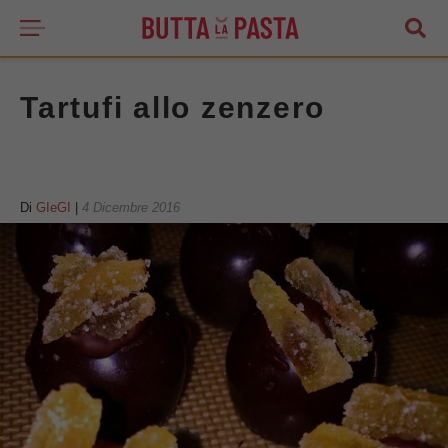
Tartufi allo zenzero
Di
GIeGI
|
4 Dicembre 2016