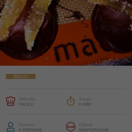
DOLCI
Difficoltà:
Tempo:
FACILE
6 ORE
Porzioni:
Calorie:
8 PERSONE
560/PORZIONE