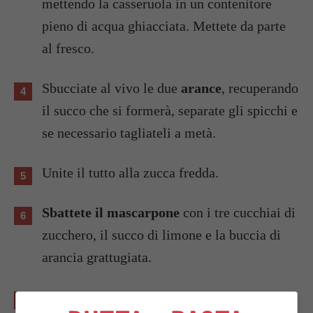
mettendo la casseruola in un contenitore
pieno di acqua ghiacciata. Mettete da parte
al fresco.
Sbucciate al vivo le due
arance
, recuperando
il succo che si formerà, separate gli spicchi e
se necessario tagliateli a metà.
Unite il tutto alla zucca fredda.
Sbattete il mascarpone
con i tre cucchiai di
zucchero, il succo di limone e la buccia di
arancia grattugiata.
Montate a neve ben ferma la panna e unitela