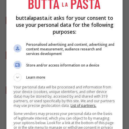
al mascarpone.
buttalapasta.it asks for your consent to
Recuperate 1,5 dl di liquido dal composto di
use your personal data for the following
zucca e arancia e unitevi il
liquore
purposes:
all’arancia
.
Personalised advertising and content, advertising and
content measurement, audience research and
Bagnate i biscotti in questo liquido e
services development
distribuiteli su fondo di un piatto da portata
Store and/or access information on a device
fondo e di forma rettangolare.
Learn more
Your personal data will be processed and information from
Distribuiteci sopra i pezzi di zucca e di
your device (cookies, unique identifiers, and other device
data) may be stored by, accessed by and shared with 319
arancia. Ricoprite con la
crema di
partners, or used specifically by this site. We and our partners
may use precise geolocation data.
List of partners.
mascarpone
, lisciandola bene. Fate riposare
Some vendors may process your personal data on the basis
in frigorifero per almeno un’ora.
of legitimate interest, which you can object to by managing
your options below. Look for a link at the bottom of this page
or in the site menu to manage or withdraw consent in privacy