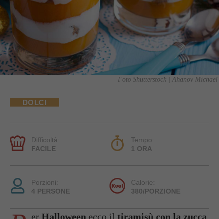
Foto Shutterstock | Ahanov Michael
DOLCI
Difficoltà:
Tempo:
FACILE
1 ORA
Porzioni:
Calorie:
4 PERSONE
380/PORZIONE
er
Halloween
ecco il
tiramisù con la zucca