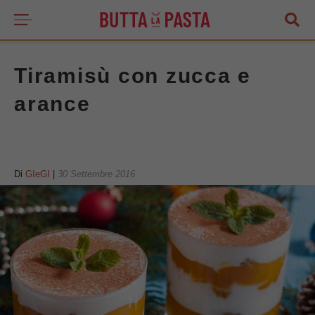
Tiramisù con zucca e
arance
Di
GIeGI
|
30 Settembre 2016