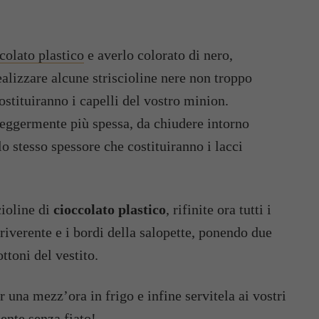
colato plastico
e averlo colorato di nero,
ealizzare alcune striscioline nere non troppo
costituiranno i capelli del vostro minion.
 leggermente più spessa, da chiudere intorno
lo stesso spessore che costituiranno i lacci
cioline di
cioccolato plastico
, rifinite ora tutti i
irriverente e i bordi della salopette, ponendo due
ttoni del vestito.
r una mezz’ora in frigo e infine servitela ai vostri
nte senza fiato!