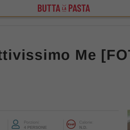
attivissimo Me [F
Porzioni:
Calorie:
4 PERSONE
N.D.