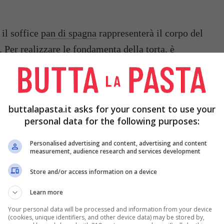
 il soffice
pan di spagna
rappresenterà il corpo del
 Per realizzare le fondamenta della torta, è
eglia rettangolare che vi permetterà più facilmente
 minion. Aiutandovi con un coltello, create quindi
ate i pezzi in eccesso, facendo attenzione a non
buttalapasta.it asks for your consent to use your
dare il
pan di spagna
. Utilizzando un po’ del pan
personal data for the following purposes:
papasta rotondo, ricreate un cerchio che
Personalised advertising and content, advertising and content
’occhio del nostro personaggio.
measurement, audience research and services development
Store and/or access information on a device
al burro
che servira per decorare il corpo del
indicate nella ricetta e dividete la crema in tre
Learn more
una ciotola il
colorante alimentare
giallo, utile
Your personal data will be processed and information from your device
(cookies, unique identifiers, and other device data) may be stored by,
pelle, in un’altra il colorante azzurro, che servirà