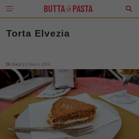
Torta Elvezia
Di
GIeGI
|
9 Marzo 2016