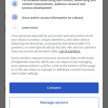
Personalised advertising and content, advertising and
content measurement, audience research and
sua temperatura unendo poca acqua fredda.
services development
Fatelo raffreddare completamente.
Store and/or access information on a device
Learn more
Infine preparate la
crema al burro
al
cioccolato. Versate in una ciotola il burro
Your personal data will be processed and information from
your device (cookies, unique identifiers, and other device
morbido, setacciateci sopra lo zucchero a
data) may be stored by, accessed by and shared with 319
partners, or used specifically by this site. We and our partners
velo e il cacao, poi sbattete fino a ottenere
may use precise geolocation data.
List of partners.
Some vendors may process your personal data on the basis
un composto morbido e perfettamente
of legitimate interest, which you can object to by managing
your options below. Look for a link at the bottom of this page
omogeneo.
or in the site menu to manage or withdraw consent in privacy
and cookie settings.
Se necessario unite qualche cucchiaio di latte.
Consent
A questo punto possiamo montare la torta.
Spalmate un
disco di meringa
alle mandorle
Manage options
con lo
zabaione
.