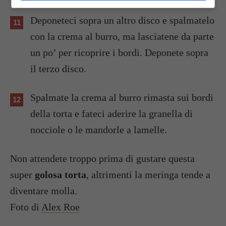
Deponeteci sopra un altro disco e spalmatelo
con la crema al burro, ma lasciatene da parte
un po’ per ricoprire i bordi. Deponete sopra
il terzo disco.
Spalmate la crema al burro rimasta sui bordi
della torta e fateci aderire la granella di
nocciole o le mandorle a lamelle.
Non attendete troppo prima di gustare questa
super
golosa torta
, altrimenti la meringa tende a
diventare molla.
Foto di
Alex Roe