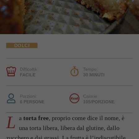
DOLCI
Difficoltà:
Tempo:
FACILE
30 MINUTI
Porzioni:
Calorie:
6 PERSONE
105/PORZIONE
L
a
torta free
, proprio come dice il nome, è
una torta libera, libera dal glutine, dallo
zucchero e dai grassi. La frutta è l’indiscutibile