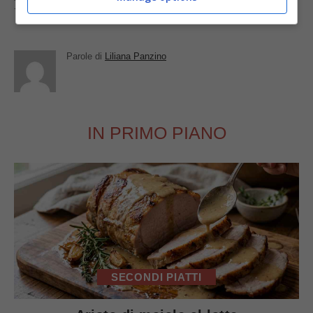
Foto di
Eperke
Parole di
Liliana Panzino
IN PRIMO PIANO
SECONDI PIATTI