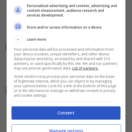
l’impasto cremoso. Durante questo
Personalised advertising and content, advertising and
content measurement, audience research and
passaggio prestate attenzione a non rendere
services development
l’impasto troppo liquido.
Store and/or access information on a device
Learn more
Foderate una teglia da forno con la carta e
Your personal data will be processed and information from
your device (cookies, unique identifiers, and other device
versate il composto realizzato, con l’aiuto di
data) may be stored by, accessed by and shared with 319
partners, or used specifically by this site. We and our partners
un cucchiaio, livellate il tutto.
may use precise geolocation data.
List of partners.
Some vendors may process your personal data on the basis
of legitimate interest, which you can object to by managing
your options below. Look for a link at the bottom of this page
Infornate tutto per 40 minuti a 200°.
or in the site menu to manage or withdraw consent in privacy
and cookie settings.
Prima di infornare potete guarnire la torta con
Consent
fettine di mela e di banana.
Manage options