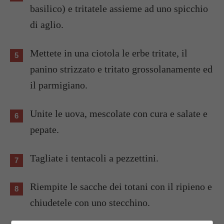
basilico) e tritatele assieme ad uno spicchio
di aglio.
Mettete in una ciotola le erbe tritate, il
panino strizzato e tritato grossolanamente ed
il parmigiano.
Unite le uova, mescolate con cura e salate e
pepate.
Tagliate i tentacoli a pezzettini.
Riempite le sacche dei totani con il ripieno e
chiudetele con uno stecchino.