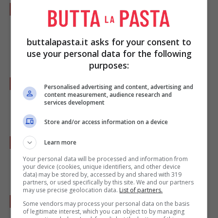
Pelate il secondo spicchio d’aglio,
schiacciatelo e mettetelo in un capace
tegame con 3 o 4 cucchiai di olio, e ponetela
buttalapasta.it asks for your consent to
use your personal data for the following
sul fuoco. Adagiatevi i totani riempiti.
purposes:
Aggiungete i tentacoli a pezzetti, e fate
Personalised advertising and content, advertising and
content measurement, audience research and
rosolare per 4 o 5 minuti; poi bagnate con il
services development
vino e fatelo sfumare.
Store and/or access information on a device
Versate nel tegame i pomodori pelati a pezzi,
Learn more
aggiustate di sale e aggiungete il
Your personal data will be processed and information from
your device (cookies, unique identifiers, and other device
peperoncino, se lo usate.
data) may be stored by, accessed by and shared with 319
partners, or used specifically by this site. We and our partners
may use precise geolocation data.
List of partners.
Fate cuocere circa mezzora (il tempo può
Some vendors may process your personal data on the basis
of legitimate interest, which you can object to by managing
variare a seconda della grossezza dei totani