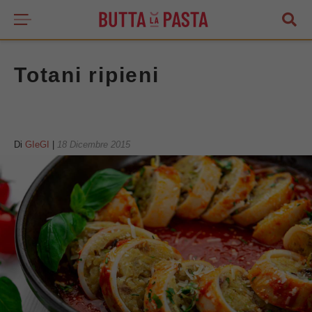
Totani ripieni
Di
GIeGI
|
18 Dicembre 2015