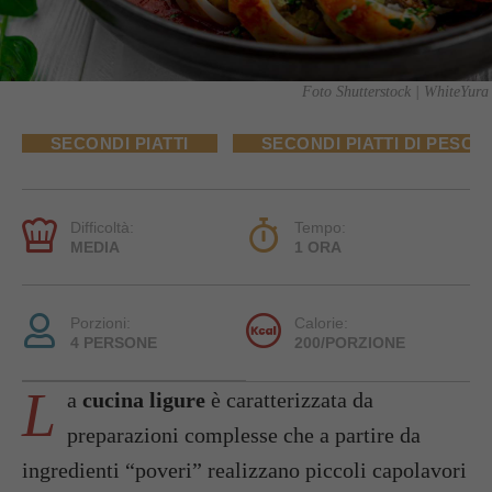
Foto Shutterstock | WhiteYura
SECONDI PIATTI
SECONDI PIATTI DI PESCE
Difficoltà:
Tempo:
MEDIA
1 ORA
Porzioni:
Calorie:
4 PERSONE
200/PORZIONE
L
a
cucina ligure
è caratterizzata da
preparazioni complesse che a partire da
ingredienti “poveri” realizzano piccoli capolavori