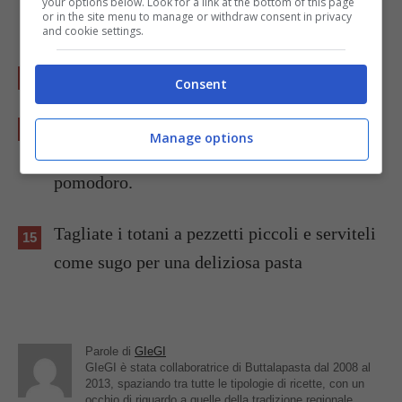
your options below. Look for a link at the bottom of this page
or in the site menu to manage or withdraw consent in privacy
usati).
and cookie settings.
Spegnete e lasciate raffreddare.
Consent
Affettate i totani ripieni e serviteli assieme
Manage options
con i tentacoli a pezzetti e l’intingolo al
pomodoro.
Tagliate i totani a pezzetti piccoli e serviteli
come sugo per una deliziosa pasta
Parole di
GIeGI
GIeGI è stata collaboratrice di Buttalapasta dal 2008 al
2013, spaziando tra tutte le tipologie di ricette, con un
occhio di riguardo a quelle della tradizione regionale.