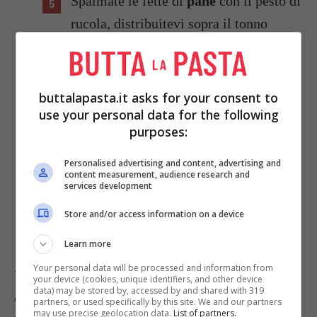
Spalmate le fette di
pane
con il pesto di
rucola, distribuitevi sopra il tonno
sgocciolato e sbriciolato, e le
olive
tagliate a filetti.
buttalapasta.it asks for your consent to
Coprite infine con le fette di pane
use your personal data for the following
purposes:
rimasto, appoggiando sul ripieno il lato
spalmato.
Personalised advertising and content, advertising and
content measurement, audience research and
services development
Schiacciate i tramezzini delicatamente
Store and/or access information on a device
e tagliateli in tanti quadratini e servite.
Learn more
Your personal data will be processed and information from
Potete creare più strati e infilzare i tramezzini
your device (cookies, unique identifiers, and other device
data) may be stored by, accessed by and shared with 319
con stecchi da spedino colorati.
partners, or used specifically by this site. We and our partners
may use precise geolocation data.
List of partners.