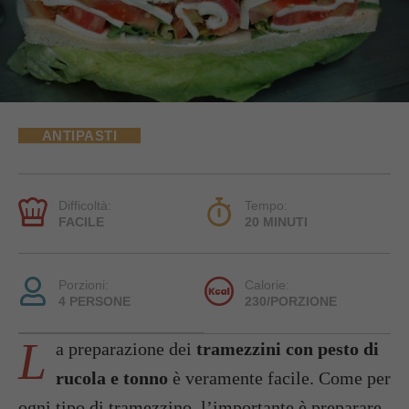
ANTIPASTI
Difficoltà:
Tempo:
FACILE
20 MINUTI
Porzioni:
Calorie:
4 PERSONE
230/PORZIONE
L
a preparazione dei
tramezzini con pesto di
rucola e tonno
è veramente facile. Come per
ogni tipo di tramezzino, l’importante è preparare