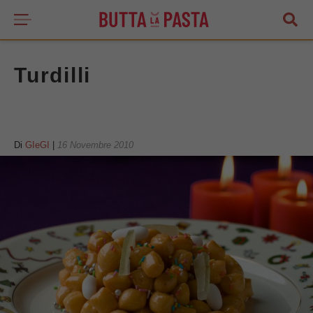
Turdilli
Di
GIeGI
|
16 Novembre 2010