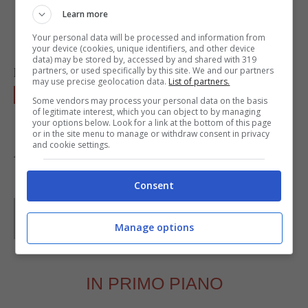
piatto da portata, decorando con la
Learn more
monpariglia o i confettini colorati
.
Your personal data will be processed and information from
your device (cookies, unique identifiers, and other device
data) may be stored by, accessed by and shared with 319
puoi decorarli anche con della frutta candita
partners, or used specifically by this site. We and our partners
may use precise geolocation data.
List of partners.
Gustateli subito, ma sono ancora meglio il
Some vendors may process your personal data on the basis
of legitimate interest, which you can object to by managing
giorno dopo.
your options below. Look for a link at the bottom of this page
or in the site menu to manage or withdraw consent in privacy
and cookie settings.
Foto da
Walter Ricciardi
Consent
Parole di
GIeGI
GIeGI è stata collaboratrice di Buttalapasta dal 2008 al
Manage options
2013, spaziando tra tutte le tipologie di ricette, con un
occhio di riguardo a quelle della tradizione regionale.
IN PRIMO PIANO