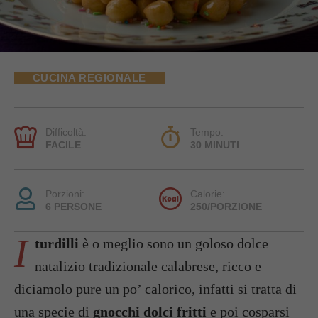
CUCINA REGIONALE
Difficoltà:
Tempo:
FACILE
30 MINUTI
Porzioni:
Calorie:
6 PERSONE
250/PORZIONE
I
turdilli
è o meglio sono un goloso dolce
natalizio tradizionale calabrese, ricco e
diciamolo pure un po’ calorico, infatti si tratta di
una specie di
gnocchi dolci fritti
e poi cosparsi