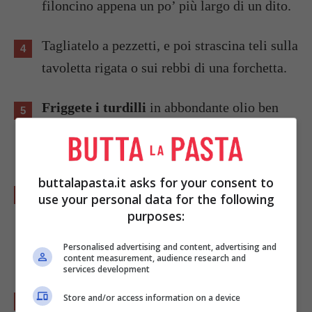
filoncino appena un po’ più largo di un dito.
Tagliatelo a pezzetti, e poi strascina teli sulla
tavoletta rigata o sui rebbi di una forchetta.
Friggete i turdilli
in abbondante olio ben
caldo. Scolateli e poi metteteli a perdere
l’eccesso di unto su carta da cucina.
buttalapasta.it asks for your consent to
Quando li avrete preparati tutti, scaldate il
use your personal data for the following
miele in una capace padella, e poi
purposes:
mescolateli delicatamente per qualche
Personalised advertising and content, advertising and
minuto.
content measurement, audience research and
services development
Togliete dal fuoco ed arrangiateli su un
Store and/or access information on a device