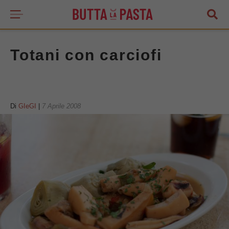
Totani con carciofi
Di
GIeGI
|
7 Aprile 2008