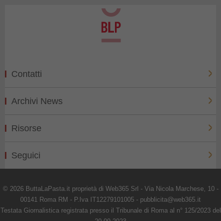
Contatti
Archivi News
Risorse
Seguici
© 2026 ButtaLaPasta.it proprietà di Web365 Srl - Via Nicola Marchese, 10 -
00141 Roma RM - P.Iva IT12279101005 - pubblicita@web365.it
Testata Giornalistica registrata presso il Tribunale di Roma al n° 125/2023 del