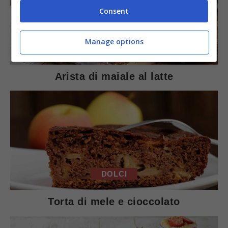
Consent
Manage options
SECONDI PIATTI
Arista di maiale al latte
DOLCI
Torta di mele e cioccolato