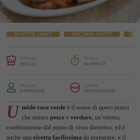
RICETTE LIGHT
SECONDI PIATTI
SE
Difficoltà:
Tempo:
FACILE
50 MINUTI
Porzioni:
Calorie:
4 PERSONE
225/PORZIONE
U
mido rosa verde
è il nome di queto piatto
che unisce
pesce
e
verdure
, un’ottima
combinazione dal punto di visto dietetico, ed è
anche una
ricetta facilissima
da preparare, e il