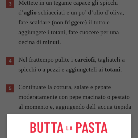
Mettete in un tegame capace gli spicchi
d’
aglio
schiacciati e un po’ d’olio d’oliva,
fate scaldare (non friggere) il tutto e
aggiungete i totani, fate cuocere per una
decina di minuti.
Nel frattempo pulite i
carciofi
, tagliateli a
spicchi o a pezzi e aggiungeteli ai
totani
.
Continuate la cottura, salate e pepate
moderatamente con pepe macinato o pestato
al momento e, aggiugendo dell’acqua tiepida
se asciugassero troppo, alla fine ci dovrebbe
essere un pochino di sughetto.
Per un bel piatto unico, serviteli con riso