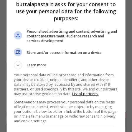
buttalapasta.it asks for your consent to
lesso (o meglio pilaff) oppure con del cous
use your personal data for the following
cous, e accompagnateli con un bel bicchiere
purposes:
di Falanghina.
Personalised advertising and content, advertising and
content measurement, audience research and
services development
Foto di
Gregory Tran
Store and/or access information on a device
Learn more
Parole di
GIeGI
GIeGI è stata collaboratrice di Buttalapasta dal 2008 al
Your personal data will be processed and information from
2013, spaziando tra tutte le tipologie di ricette, con un
your device (cookies, unique identifiers, and other device
occhio di riguardo a quelle della tradizione regionale.
data) may be stored by, accessed by and shared with 319
partners, or used specifically by this site. We and our partners
may use precise geolocation data.
List of partners.
IN PRIMO PIANO
Some vendors may process your personal data on the basis
of legitimate interest, which you can object to by managing
your options below. Look for a link at the bottom of this page
or in the site menu to manage or withdraw consent in privacy
and cookie settings.