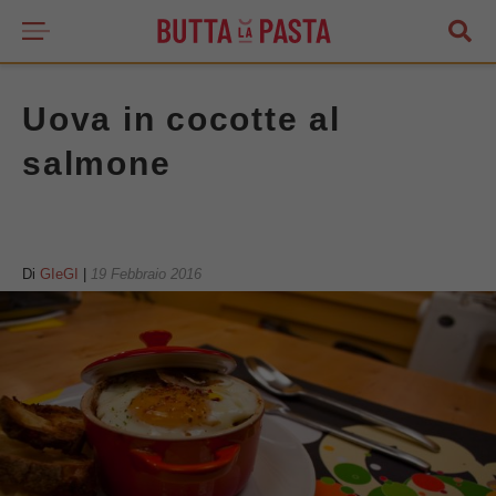
Uova in cocotte al
salmone
Di
GIeGI
|
19 Febbraio 2016