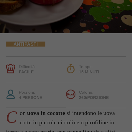
ANTIPASTI
Difficoltà:
Tempo:
FACILE
15 MINUTI
Porzioni:
Calorie:
4 PERSONE
260/PORZIONE
C
on
uova in cocotte
si intendono le uova
cotte in piccole ciotoline o pirofiline in
forno a bagno maria, con panna liquida e altri